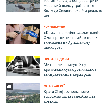
Російська влада обіцяє закрити
морський шлях українським
БпЛА до Севастополя. Чи реально
це?
СУСПІЛЬСТВО
«Крим – не Росія»: маркетплейс
Ozon припинив прийом нових
замовлень на Кримському
півострові
ПРАВА ЛЮДИНИ
Мить – і ти шпигун. Як у
кримських судах розглядають
звинувачення в держзраді
ФОТОГАЛЕРЕЇ
Краса Сімферопольського
водосховища та занедбаність
довкола