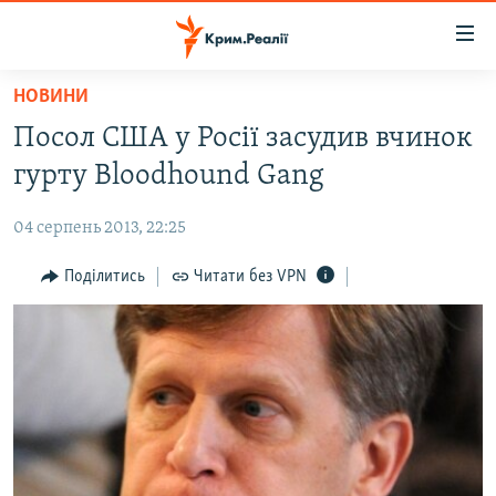
Доступність
посилання
Перейти
НОВИНИ
до
НОВИНИ
Посол США у Росії засудив вчинок
основного
ВОДА.КРИМ
матеріалу
гурту Bloodhound Gang
ВІДЕО ТА ФОТО
Перейти
до
04 серпень 2013, 22:25
ПОЛІТИКА
основної
БЛОГИ
Поділитись
Читати без VPN
навігації
Перейти
ПОГЛЯД
до
ІНТЕРВ'Ю
пошуку
ВСЕ ЗА ДЕНЬ
СПЕЦПРОЕКТИ
ЯК ОБІЙТИ БЛОКУВАННЯ
ДЕПОРТАЦІЯ