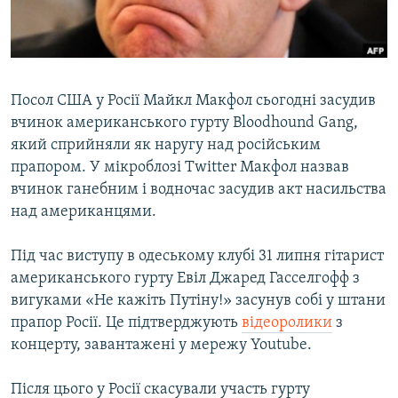
ВІДЕОУРОКИ «ELIFBE»
Русский
СВІДЧЕННЯ ОКУПАЦІЇ
Qırımtatar
УКРАЇНСЬКА ПРОБЛЕМА КРИМУ
Посол США у Росії Майкл Макфол сьогодні засудив
ДОЛУЧАЙСЯ!
ІНФОГРАФІКА
вчинок американського гурту Bloodhound Gang,
який сприйняли як наругу над російським
прапором. У мікроблозі Twitter Макфол назвав
вчинок ганебним і водночас засудив акт насильства
Усі сайти RFE/RL
над американцями.
Під час виступу в одеському клубі 31 липня гітарист
американського гурту Евіл Джаред Гасселгофф з
вигуками «Не кажіть Путіну!» засунув собі у штани
прапор Росії. Це підтверджують
відеоролики
з
концерту, завантажені у мережу Youtube.
Після цього у Росії скасували участь гурту