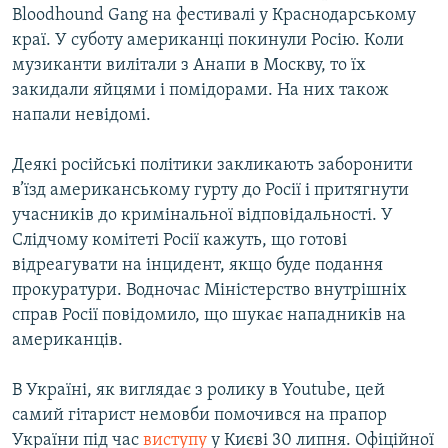
Bloodhound Gang на фестивалі у Краснодарському
краї. У суботу американці покинули Росію. Коли
музиканти вилітали з Анапи в Москву, то їх
закидали яйцями і помідорами. На них також
напали невідомі.
Деякі російські політики закликають заборонити
в’їзд американському гурту до Росії і притягнути
учасників до кримінальної відповідальності. У
Слідчому комітеті Росії кажуть, що готові
відреагувати на інцидент, якщо буде подання
прокуратури. Водночас Міністерство внутрішніх
справ Росії повідомило, що шукає нападників на
американців.
В Україні, як виглядає з ролику в Youtube, цей
самий гітарист немовби помочився на прапор
України під час
виступу
у Києві 30 липня. Офіційної