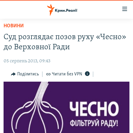
Доступність
посилання
Перейти
НОВИНИ
до
НОВИНИ
Суд розглядає позов руху «Чесно»
основного
ВОДА.КРИМ
матеріалу
до Верховної Ради
ВІДЕО ТА ФОТО
Перейти
до
05 серпень 2013, 09:43
ПОЛІТИКА
основної
БЛОГИ
Поділитись
Читати без VPN
навігації
Перейти
ПОГЛЯД
до
ІНТЕРВ'Ю
пошуку
ВСЕ ЗА ДЕНЬ
СПЕЦПРОЕКТИ
ЯК ОБІЙТИ БЛОКУВАННЯ
ДЕПОРТАЦІЯ