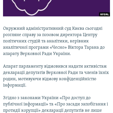
ВІДЕОУРОКИ «ELIFBE»
Русский
СВІДЧЕННЯ ОКУПАЦІЇ
Qırımtatar
УКРАЇНСЬКА ПРОБЛЕМА КРИМУ
Окружний адміністративний суд Києва сьогодні
ДОЛУЧАЙСЯ!
ІНФОГРАФІКА
розгляне справу за позовом директора Центру
політичних студій та аналітики, керівник
аналітичної програми «Чесно» Віктора Тарана до
апарату Верховної Ради України.
Усі сайти RFE/RL
Апарат парламенту відмовився надати активістам
декларації депутатів Верховної Ради та членів їхніх
родин, мотивуючи відмову конфіденційністю
інформації.
Згідно з законами України «Про доступ до
публічної інформації» та «Про засади запобігання і
протидії корупції» декларації депутатів не лише