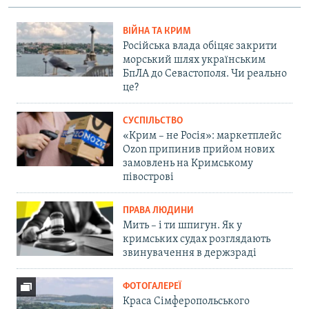
ВІЙНА ТА КРИМ
Російська влада обіцяє закрити
морський шлях українським
БпЛА до Севастополя. Чи реально
це?
СУСПІЛЬСТВО
«Крим – не Росія»: маркетплейс
Ozon припинив прийом нових
замовлень на Кримському
півострові
ПРАВА ЛЮДИНИ
Мить – і ти шпигун. Як у
кримських судах розглядають
звинувачення в держзраді
ФОТОГАЛЕРЕЇ
Краса Сімферопольського