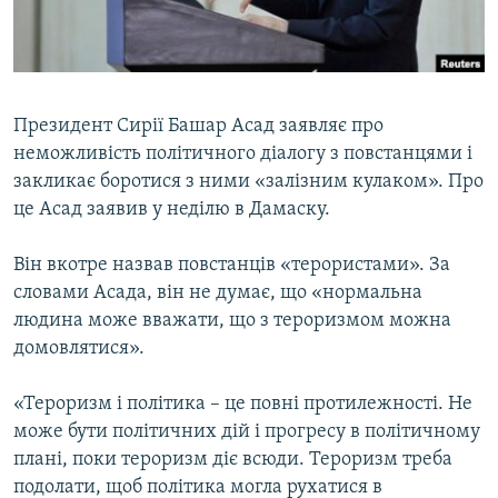
ВІДЕОУРОКИ «ELIFBE»
Русский
СВІДЧЕННЯ ОКУПАЦІЇ
Qırımtatar
УКРАЇНСЬКА ПРОБЛЕМА КРИМУ
Президент Сирії Башар Асад заявляє про
ДОЛУЧАЙСЯ!
ІНФОГРАФІКА
неможливість політичного діалогу з повстанцями і
закликає боротися з ними «залізним кулаком». Про
це Асад заявив у неділю в Дамаску.
Усі сайти RFE/RL
Він вкотре назвав повстанців «терористами». За
словами Асада, він не думає, що «нормальна
людина може вважати, що з тероризмом можна
домовлятися».
«Тероризм і політика – це повні протилежності. Не
може бути політичних дій і прогресу в політичному
плані, поки тероризм діє всюди. Тероризм треба
подолати, щоб політика могла рухатися в