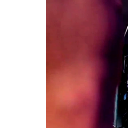
ВІДЕОУРОКИ «ELIFBE»
СВІДЧЕННЯ ОКУПАЦІЇ
УКРАЇНСЬКА ПРОБЛЕМА КРИМУ
ІНФОГРАФІКА