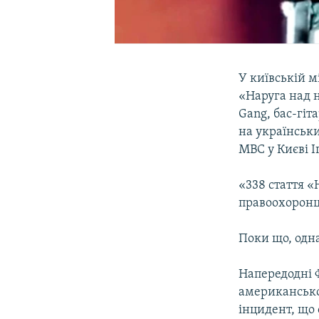
У київській м
«Наруга над 
Gang, бас-гіт
на українськи
МВС у Києві І
«338 стаття 
правоохоронці
Поки що, одна
Напередодні 
американсько
інцидент, що 