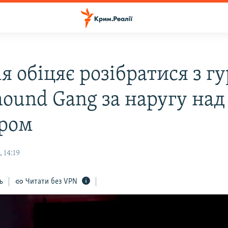
я обіцяє розібратися з г
hound Gang за наругу над
ром
 14:19
ь
Читати без VPN