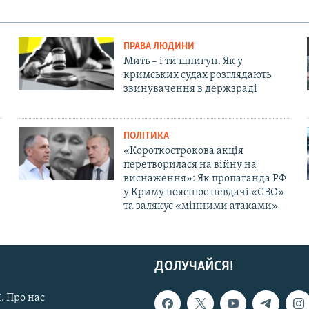
ПРАВА ЛЮДИНИ
Мить – і ти шпигун. Як у
кримських судах розглядають
звинувачення в держзраді
ПОЛІТИКА
«Короткострокова акція
перетворилася на війну на
виснаження»: Як пропаганда РФ
у Криму пояснює невдачі «СВО»
та залякує «мінними атаками»
ДОЛУЧАЙСЯ!
. Про нас