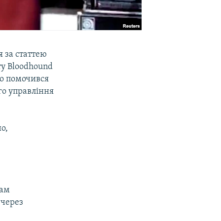
я за статтею
у Bloodhound
но помочився
го управління
о,
кам
 через