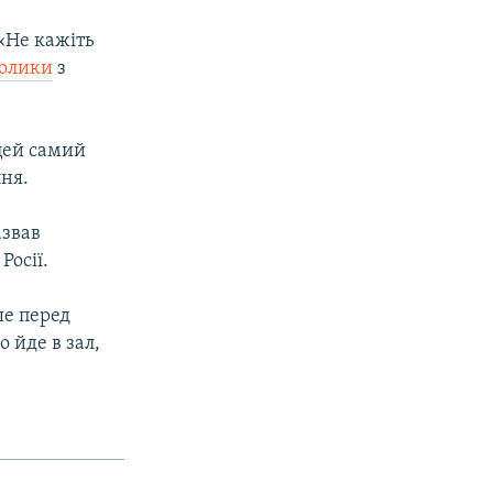
 «Не кажіть
ролики
з
цей самий
пня.
азвав
Росії.
ше перед
 йде в зал,