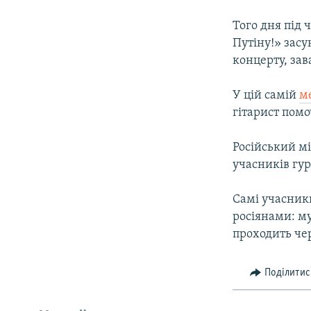
Того дня під 
Путіну!» засу
концерту, за
У цій самій
м
гітарист помо
Російський мі
учасників гур
Самі учасник
росіянами: му
проходить че
Поділитис