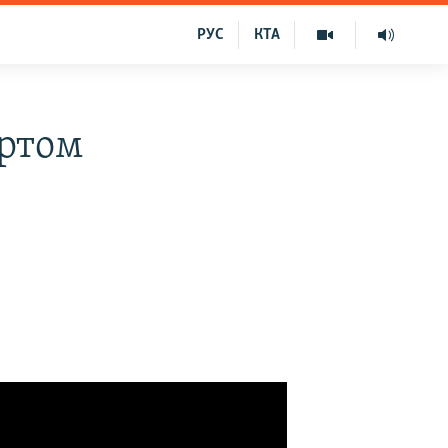
РУС
КТА
уртом