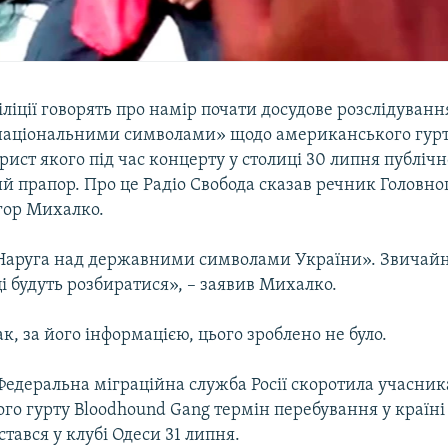
іліції говорять про намір почати досудове розслідуванн
національними символами» щодо американського гурт
арист якого під час концерту у столиці 30 липня публіч
й прапор. Про це Радіо Свобода сказав речник Головно
гор Михалко.
«Наруга над державними символами України». Звичайн
 будуть розбиратися», – заявив Михалко.
к, за його інформацією, цього зроблено не було.
Федеральна міграційна служба Росії скоротила учасни
го гурту Bloodhound Gang термін перебування у країні
стався у клубі Одеси 31 липня.