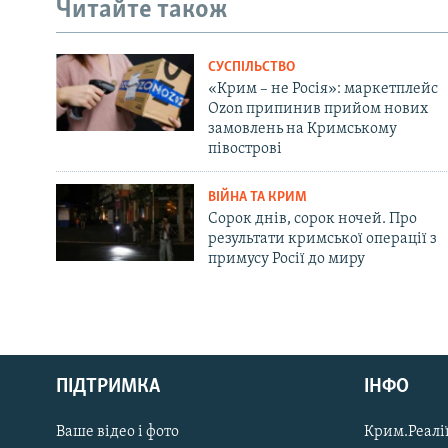
Читайте також
СУСПІЛЬСТВО
«Крим – не Росія»: маркетплейс
Ozon припинив прийом нових
замовлень на Кримському
півострові
ВІЙНА ТА КРИМ
Сорок днів, сорок ночей. Про
результати кримської операції з
примусу Росії до миру
Русский
ПІДТРИМКА
ІНФО
Qırımtatar
Ваше відео і фото
Крим.Реалії
ДОЛУЧАЙСЯ!