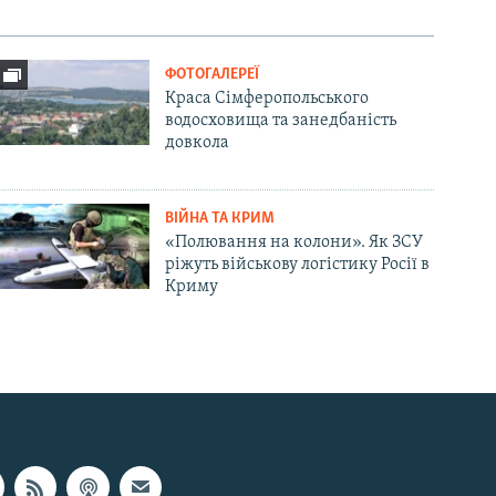
ФОТОГАЛЕРЕЇ
Краса Сімферопольського
водосховища та занедбаність
довкола
ВІЙНА ТА КРИМ
«Полювання на колони». Як ЗСУ
ріжуть військову логістику Росії в
Криму