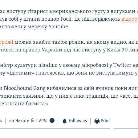
час виступу гітарист американського гурту з вигуками
нув собі у штани прапор Росії. Це підтверджують
відео
вантажені у мережу Youtube.
ережі
можна знайти також ролик, на якому видно, як 
чився на прапор України під час виступу у Києві 30 ли
ністр культури пізніше у своєму мікроблозі у Twitter н
ту «ідіотами» і наголосив, що вони не виступатимуть у 
и Bloodhound Gang вибачилися за свій вчинок поки ли
зиканти заявили, що у них є така традиція, що «все, що
рез штани басиста».
ь
Читати без VPN
Follow us
Print