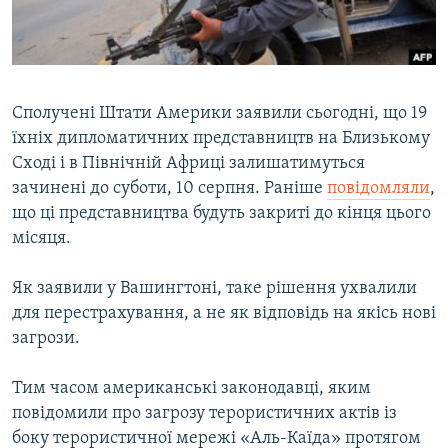
ВІДЕОУРОКИ «ELIFBE»
Русский
СВІДЧЕННЯ ОКУПАЦІЇ
Qırımtatar
УКРАЇНСЬКА ПРОБЛЕМА КРИМУ
Сполучені Штати Америки заявили сьогодні, що 19
ДОЛУЧАЙСЯ!
ІНФОГРАФІКА
їхніх дипломатичних представництв на Близькому
Сході і в Північній Африці залишатимуться
зачинені до суботи, 10 серпня. Раніше
повідомляли
,
що ці представництва будуть закриті до кінця цього
Усі сайти RFE/RL
місяця.
Як заявили у Вашингтоні, таке рішення ухвалили
для перестрахування, а не як відповідь на якісь нові
загрози.
Тим часом американські законодавці, яким
повідомили про загрозу терористичних актів із
боку терористичної мережі «Аль-Каїда» протягом