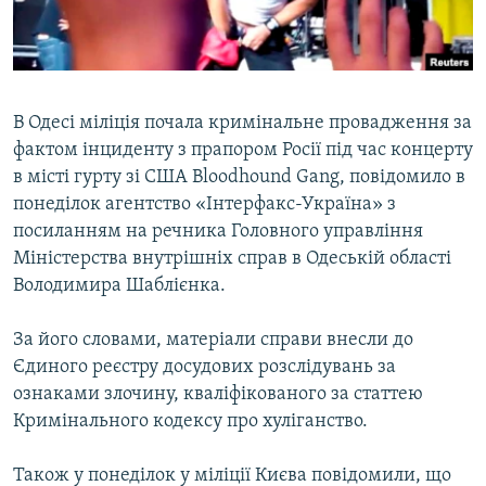
ВІДЕОУРОКИ «ELIFBE»
Русский
СВІДЧЕННЯ ОКУПАЦІЇ
Qırımtatar
УКРАЇНСЬКА ПРОБЛЕМА КРИМУ
В Одесі міліція почала кримінальне провадження за
ДОЛУЧАЙСЯ!
ІНФОГРАФІКА
фактом інциденту з прапором Росії під час концерту
в місті гурту зі США Bloodhound Gang, повідомило в
понеділок агентство «Інтерфакс-Україна» з
посиланням на речника Головного управління
Усі сайти RFE/RL
Міністерства внутрішніх справ в Одеській області
Володимира Шаблієнка.
За його словами, матеріали справи внесли до
Єдиного реєстру досудових розслідувань за
ознаками злочину, кваліфікованого за статтею
Кримінального кодексу про хуліганство.
Також у понеділок у міліції Києва повідомили, що