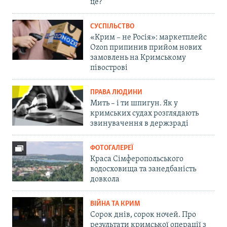
це?
СУСПІЛЬСТВО
«Крим – не Росія»: маркетплейс
Ozon припинив прийом нових
замовлень на Кримському
півострові
ПРАВА ЛЮДИНИ
Мить – і ти шпигун. Як у
кримських судах розглядають
звинувачення в держзраді
ФОТОГАЛЕРЕЇ
Краса Сімферопольського
водосховища та занедбаність
довкола
ВІЙНА ТА КРИМ
Сорок днів, сорок ночей. Про
результати кримської операції з