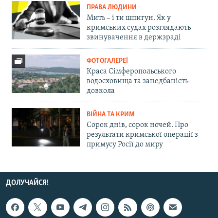
ПРАВА ЛЮДИНИ
Мить – і ти шпигун. Як у
кримських судах розглядають
звинувачення в держзраді
ФОТОГАЛЕРЕЇ
Краса Сімферопольського
водосховища та занедбаність
довкола
ВІЙНА ТА КРИМ
Сорок днів, сорок ночей. Про
результати кримської операції з
примусу Росії до миру
ДОЛУЧАЙСЯ!