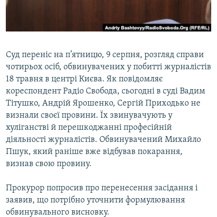
ВІДЕОУРОКИ «ELIFBE»
Русский
СВІДЧЕННЯ ОКУПАЦІЇ
Qırımtatar
УКРАЇНСЬКА ПРОБЛЕМА КРИМУ
Суд переніс на п’ятницю, 9 серпня, розгляд справи
ДОЛУЧАЙСЯ!
ІНФОГРАФІКА
чотирьох осіб, обвинувачених у побитті журналістів
18 травня в центрі Києва. Як повідомляє
кореспондент Радіо Свобода, сьогодні в суді Вадим
Тітушко, Андрій Ярошенко, Сергій Приходько не
Усі сайти RFE/RL
визнали своєї провини. Їх звинувачують у
хуліганстві й перешкоджанні професійній
діяльності журналістів. Обвинувачений Михайло
Пшук, який раніше вже відбував покарання,
визнав свою провину.
Прокурор попросив про перенесення засідання і
заявив, що потрібно уточнити формулювання
обвинувального висновку.