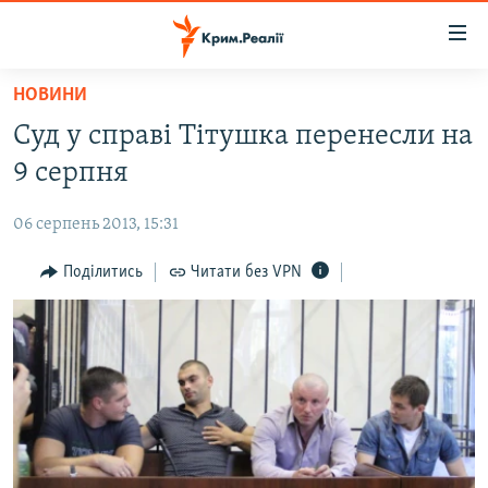
Доступність
посилання
Перейти
НОВИНИ
до
НОВИНИ
Суд у справі Тітушка перенесли на
основного
ВОДА.КРИМ
матеріалу
9 серпня
ВІДЕО ТА ФОТО
Перейти
до
06 серпень 2013, 15:31
ПОЛІТИКА
основної
БЛОГИ
Поділитись
Читати без VPN
навігації
Перейти
ПОГЛЯД
до
ІНТЕРВ'Ю
пошуку
ВСЕ ЗА ДЕНЬ
СПЕЦПРОЕКТИ
ЯК ОБІЙТИ БЛОКУВАННЯ
ДЕПОРТАЦІЯ