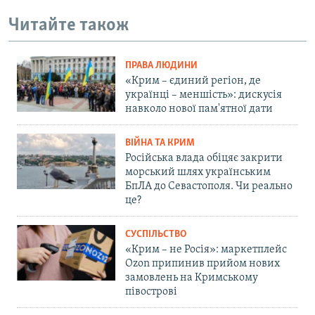
Читайте також
ПРАВА ЛЮДИНИ
«Крим – єдиний регіон, де
українці – меншість»: дискусія
навколо нової пам'ятної дати
ВІЙНА ТА КРИМ
Російська влада обіцяє закрити
морський шлях українським
БпЛА до Севастополя. Чи реально
це?
СУСПІЛЬСТВО
«Крим – не Росія»: маркетплейс
Ozon припинив прийом нових
замовлень на Кримському
півострові