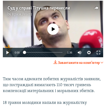
Суд у справі Тітушка перенесли
by
Крим.Реалії
No media source currently available
0:00
1:36
Завантажити на комп'ютер
Тим часом адвокати побитих журналістів заявили,
що постраждалі вимагають 110 тисяч гривень
компенсації матеріальних і моральних збитків.
18 травня молодики напали на журналістку