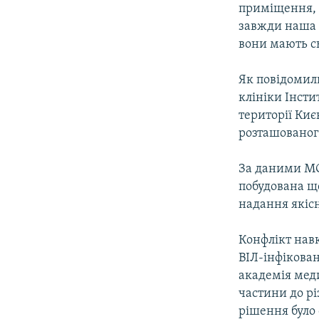
приміщення, я
завжди наша п
вони мають сь
Як повідомили
клініки Інст
території Киє
розташованого
За даними МО
побудована ще
надання якіс
Конфлікт навк
ВІЛ-інфікован
академія мед
частини до рі
рішення було 