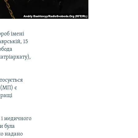
ороб імені
врській, 15
обода
атріархату),
тосується
 (МП) є
кращі
 і медичного
и була
ло надано