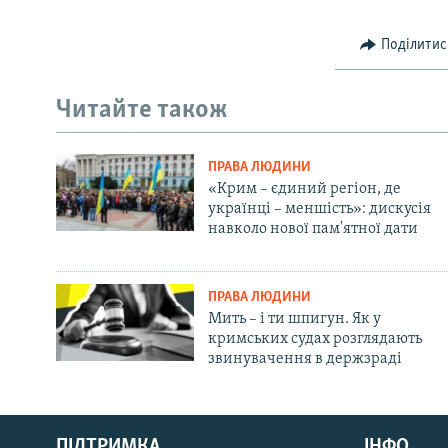
Поділитис
Читайте також
ПРАВА ЛЮДИНИ
«Крим – єдиний регіон, де
українці – меншість»: дискусія
навколо нової пам'ятної дати
ПРАВА ЛЮДИНИ
Мить – і ти шпигун. Як у
кримських судах розглядають
звинувачення в держзраді
Русский
ПІДТРИМКА
ІНФО
Qırımtatar