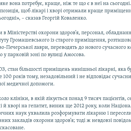
ке вона потребує, краще, ніж те що є в неї на сьогодні.
озиція, щоб лікарі і хворі отримали краще приміщенн
огодні», – сказав Георгій Коваленко.
 в Міністерстві охорони здоров’я, персонал, обладнання
итуту Громашевського із старого приміщення, розташов
во-Печерської лаври, переводять до нового сучасного к
 у парковій зоні по вулиці Амосова.
З, стан більшості приміщень нинішньої лікарні, яка б
 100 років тому, незадовільний і не відповідає сучас
ної медичної допомоги.
оло клініки, в якій лікується понад 9 тисяч пацієнтів, с
і й хворі на гепатит, виник ще 2012 року, коли Націон
ичних наук ухвалила розформувати лікарню і переселит
зних закладів охорони здоров’я; тоді ж невдовзі повідо
скасоване.