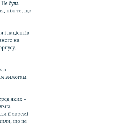
 Це була
я, ніж те, що
 і пацієнтів
аного на
орпусу,
ула
ним вимогам
еред яких –
альна
и її окремі
мили, що це