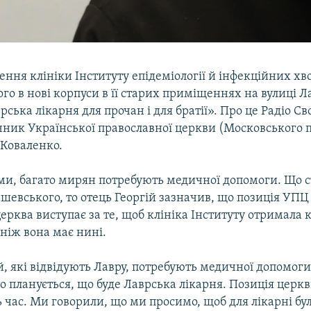
ення клініки Інституту епідеміології й інфекційних хв
о в нові корпуси в її старих приміщеннях на вулиці Ла
рська лікарня для прочан і для братії». Про це Радіо Св
чник Української православної церкви (Московського п
 Коваленко.
ами, багато мирян потребують медичної допомоги. Що с
шевського, то отець Георгій зазначив, що позиція УПЦ
ерква виступає за те, щоб клініка Інституту отримала 
ніж вона має нині.
, які відвідують Лавру, потребують медичної допомоги
 то планується, що буде Лаврська лікарня. Позиція церкв
 час. Ми говорили, що ми просимо, щоб для лікарні бу