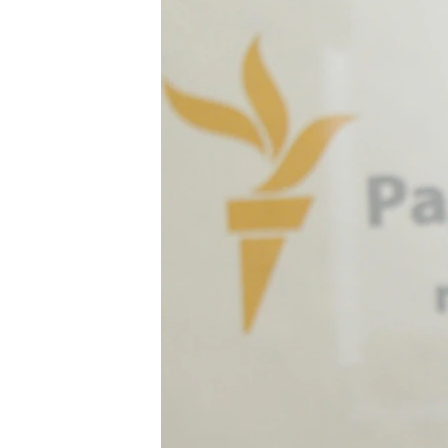
ВІДЕОУРОКИ «ELIFBE»
СВІДЧЕННЯ ОКУПАЦІЇ
УКРАЇНСЬКА ПРОБЛЕМА КРИМУ
ІНФОГРАФІКА