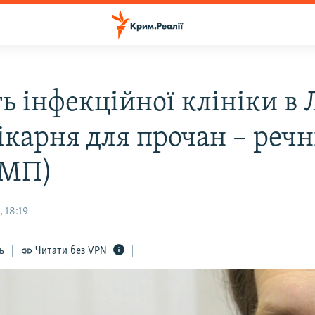
ь інфекційної клініки в 
лікарня для прочан – реч
(МП)
 18:19
ь
Читати без VPN