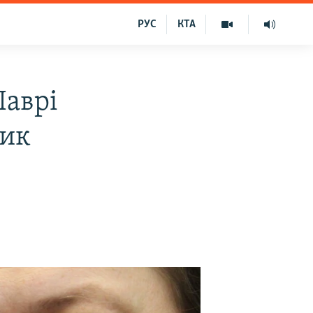
РУС
КТА
Лаврі
ник