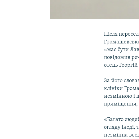
Після пересел
Громашевськог
«має бути Лав
повідомив ре
отець Георгій
За його слов
клініки Грома
незмінною і ц
приміщення, 
«Багато людей
огляду іноді,
незмінна весь