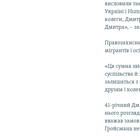
висловили так
Україні і Hum
колеги, Дмит
Дмитра», – за
Правозахисни
мігрантів і ос
«Ця сумна зві
суспільства й
залишаться з 
друзям і коле
41-річний Дми
нього розгля
вважав замов
Гройсмана не