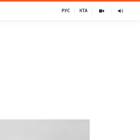
РУС
КТА