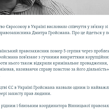
о Євросоюзу в Україні висловило співчуття у зв’язку з
правозахисника Дмитра Гройсмана. Про це йдеться у п
аїнський правозахисник помер 5 серпня через проблем
Гройсмана пов’язане з гучними викриттями корупційни
роти нього також відкрили кримінальне провадження, 
іював, називаючи справу помстою за його діяльність»,
.
цтві ЄС в Україні Гройсмана назвали одним із найваж
фері захисту прав людини.
я рідним і близьким координатора Вінницької правоза