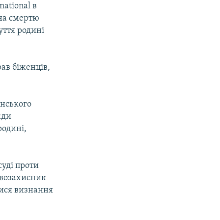
ational в
ена смертю
уття родині
ав біженців,
їнського
жди
родині,
суді проти
авозахисник
ися визнання