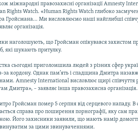
ож міжнародні правозахисні організації Amnesty Intern
an Rights Watch. «Human Rights Watch глибоко засмуч
ра Гройсмана... Ми висловлюємо наші найглибші співч
являє організація.
ки наголошують, що Гройсман опікувався захистом пр
іб, які шукають притулку.
стка сьогодні приголомшила людей з різних сфер укра
 з-за кордону. Однак пам’ять і спадщина Дмитра назав
нами. Amnesty International висловлює щирі співчуття 
гам Дмитра», – заявляє інша правозахисна організація.
тро Гройсман помер 5 серпня від серцевого нападу. В 
дається справа про поширення порнографії, яку сам пр
ною. Його захисники заявили, що мають намір домогт
винуватим за цими звинуваченнями.