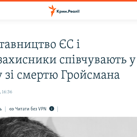
тавництво ЄС і
захисники співчувають у
у зі смертю Гройсмана
 16:36
ь
Читати без VPN