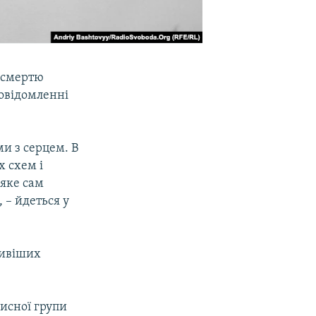
і смертю
овідомленні
и з серцем. В
х схем і
яке сам
 – йдеться у
ливіших
хисної групи