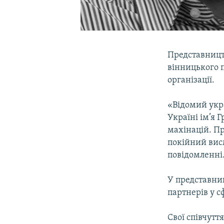
Представництв
вінницького 
організації.
«Відомий укр
Україні ім’я 
махінацій. П
покійний висм
повідомленні
У представни
партнерів у с
Свої співчутт