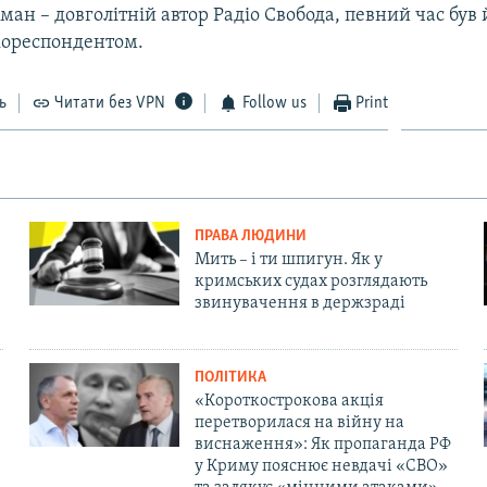
ан – довголітній автор Радіо Свобода, певний час був 
кореспондентом.
ь
Читати без VPN
Follow us
Print
ПРАВА ЛЮДИНИ
Мить – і ти шпигун. Як у
кримських судах розглядають
звинувачення в держзраді
ПОЛІТИКА
«Короткострокова акція
перетворилася на війну на
виснаження»: Як пропаганда РФ
у Криму пояснює невдачі «СВО»