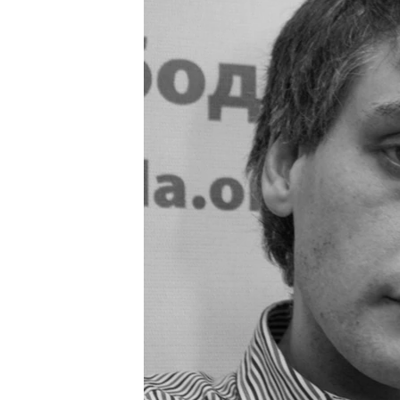
ВІДЕОУРОКИ «ELIFBE»
СВІДЧЕННЯ ОКУПАЦІЇ
УКРАЇНСЬКА ПРОБЛЕМА КРИМУ
ІНФОГРАФІКА