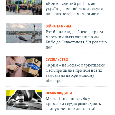
«Крим – єдиний регіон, де
українці – меншість»: дискусія
навколо нової пам'ятної дати
ВІЙНА ТА КРИМ
Російська влада обіцяє закрити
морський шлях українським
БпЛА до Севастополя. Чи реально
це?
СУСПІЛЬСТВО
«Крим – не Росія»: маркетплейс
Ozon припинив прийом нових
замовлень на Кримському
півострові
ПРАВА ЛЮДИНИ
Мить – і ти шпигун. Як у
кримських судах розглядають
звинувачення в держзраді