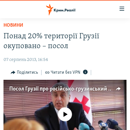
Доступність
посилання
Перейти
НОВИНИ
до
НОВИНИ
Понад 20% території Грузії
основного
ВОДА.КРИМ
матеріалу
окуповано – посол
ВІДЕО ТА ФОТО
Перейти
до
07 серпень 2013, 16:54
ПОЛІТИКА
основної
БЛОГИ
Поділитись
Читати без VPN
навігації
Перейти
ПОГЛЯД
до
Посол Грузії про російсько-грузинський збройний конфлікт
ІНТЕРВ'Ю
пошуку
ВСЕ ЗА ДЕНЬ
СПЕЦПРОЕКТИ
No media source currently available
ЯК ОБІЙТИ БЛОКУВАННЯ
ДЕПОРТАЦІЯ