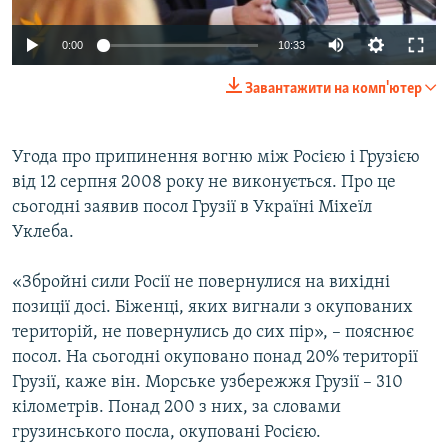
ВІДЕОУРОКИ «ELIFBE»
Русский
0:00
10:33
СВІДЧЕННЯ ОКУПАЦІЇ
Qırımtatar
Завантажити на комп'ютер
УКРАЇНСЬКА ПРОБЛЕМА КРИМУ
ДОЛУЧАЙСЯ!
ІНФОГРАФІКА
Угода про припинення вогню між Росією і Грузією
від 12 серпня 2008 року не виконується. Про це
сьогодні заявив посол Грузії в Україні Міхеїл
Усі сайти RFE/RL
Уклеба.
«Збройні сили Росії не повернулися на вихідні
позиції досі. Біженці, яких вигнали з окупованих
територій, не повернулись до сих пір», – пояснює
посол. На сьогодні окуповано понад 20% території
Грузії, каже він. Морське узбережжя Грузії – 310
кілометрів. Понад 200 з них, за словами
грузинського посла, окуповані Росією.