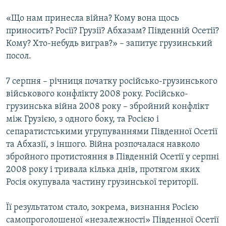
«Що нам принесла війна? Кому вона щось
приносить? Росії? Грузії? Абхазам? Південній Осетії?
Кому? Хто-небудь виграв?» – запитує грузинський
посол.
7 серпня – річниця початку російсько-грузинського
військового конфлікту 2008 року. Російсько-
грузинська війна 2008 року – збройний конфлікт
між Грузією, з одного боку, та Росією і
сепаратистськими угрупуваннями Південної Осетії
та Абхазії, з іншого. Війна розпочалася навколо
збройного протистояння в Південній Осетії у серпні
2008 року і тривала кілька днів, протягом яких
Росія окупувала частину грузинської території.
Її результатом стало, зокрема, визнання Росією
самопроголошеної «незалежності» Південної Осетії