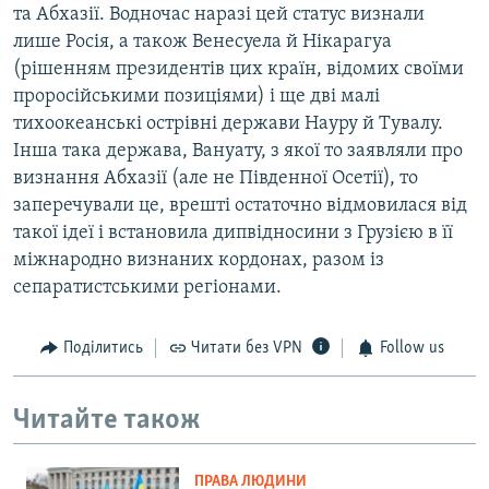
та Абхазії. Водночас наразі цей статус визнали
лише Росія, а також Венесуела й Нікарагуа
(рішенням президентів цих країн, відомих своїми
проросійськими позиціями) і ще дві малі
тихоокеанські острівні держави Науру й Тувалу.
Інша така держава, Вануату, з якої то заявляли про
визнання Абхазії (але не Південної Осетії), то
заперечували це, врешті остаточно відмовилася від
такої ідеї і встановила дипвідносини з Грузією в її
міжнародно визнаних кордонах, разом із
сепаратистськими регіонами.
Поділитись
Читати без VPN
Follow us
Читайте також
ПРАВА ЛЮДИНИ