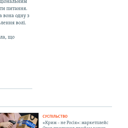
аціональним
ути питання.
а вона одну з
лення волі.
ла, що
СУСПІЛЬСТВО
«Крим – не Росія»: маркетплейс