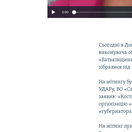
0:00
Сьогодні в До
виконувача об
«Батьківщина
зібралися під
На мітингу бу
УДАРу, ВО «С
заявив: «Кос
організацію 
«губернатора
На мітинг пр