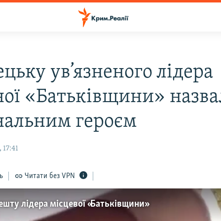
цьку ув’язненого лідера
ної «Батьківщини» назв
нальним героєм
 17:41
ь
Читати без VPN
шту лідера місцевої «Батьківщини»