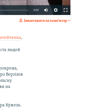
3:03
Завантажити на комп'ютер
EMBED
SHARE
Матейченка
,
 ста людей
 зокрема,
ро Верзілов
бласну
ви на
дра Кужель.