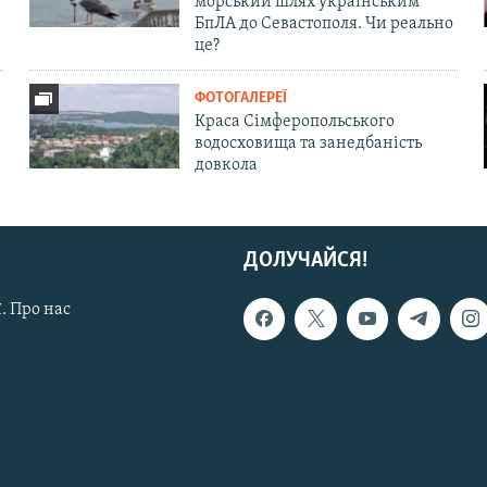
морський шлях українським
БпЛА до Севастополя. Чи реально
це?
ФОТОГАЛЕРЕЇ
Краса Сімферопольського
водосховища та занедбаність
довкола
ДОЛУЧАЙСЯ!
. Про нас