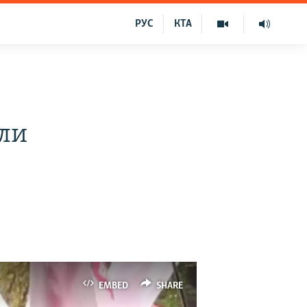
РУС
КТА
али
EMBED
SHARE