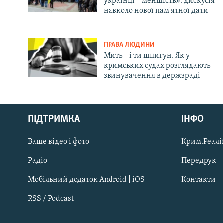
українці – меншість»: дискусія
навколо нової пам'ятної дати
ПРАВА ЛЮДИНИ
Мить – і ти шпигун. Як у
кримських судах розглядають
звинувачення в держзраді
Русский
Qırımtatar
ПІДТРИМКА
ІНФО
Ваше відео і фото
Крим.Реалії
ДОЛУЧАЙСЯ!
Радіо
Передрук
Мобільний додаток Android | iOS
Контакти
RSS / Podcast
Усі сайти RFE/RL