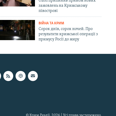
Ozon припинив прийом нових
замовлень на Кримському
півострові
ВІЙНА ТА КРИМ
Сорок днів, сорок ночей. Про
результати кримської операції з
примусу Росії до миру
© Крим.Реалії, 2026 | Усі права застережено.