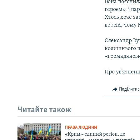
Вона пояснил
героєм», і па
Хтось хоче за
версій, чому 
Олександр Ку
колишнього пр
«громадянськ
Про ув’язненн
Поділитис
Читайте також
ПРАВА ЛЮДИНИ
«Крим – єдиний регіон, де