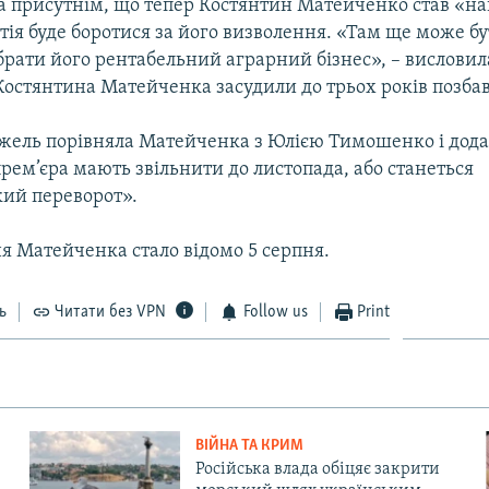
а присутнім, що тепер Костянтин Матейченко став «н
ртія буде боротися за його визволення. «Там ще може б
брати його рентабельний аграрний бізнес», – висловил
Костянтина Матейченка засудили до трьох років позбав
жель порівняла Матейченка з Юлією Тимошенко і дода
ем’єра мають звільнити до листопада, або станеться
ий переворот».
я Матейченка стало відомо 5 серпня.
ь
Читати без VPN
Follow us
Print
ВІЙНА ТА КРИМ
Російська влада обіцяє закрити