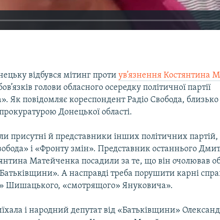
нецьку відбувся мітинг проти
ув’язнення Костянтина 
ов’язків голови обласного осередку політичної партії
». Як повідомляє кореспондент Радіо Свобода, близько
 прокуратурою Донецької області.
ли присутні й представники інших політичних партій,
вобода» і «Фронту змін». Представник останнього Дмит
тянтина Матейченка посадили за те, що він очолював о
«Батьківщини». А насправді треба порушити карні спра
» Шишацького, «смотрящого» Януковича».
иїхала і народний депутат від «Батьківщини» Олексан