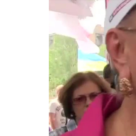
ВІДЕОУРОКИ «ELIFBE»
СВІДЧЕННЯ ОКУПАЦІЇ
УКРАЇНСЬКА ПРОБЛЕМА КРИМУ
ІНФОГРАФІКА