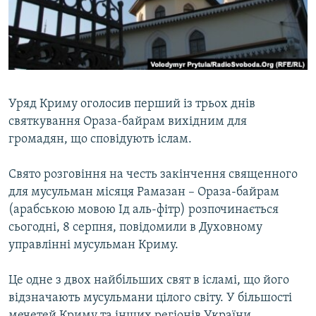
ВІДЕОУРОКИ «ELIFBE»
Русский
СВІДЧЕННЯ ОКУПАЦІЇ
Qırımtatar
УКРАЇНСЬКА ПРОБЛЕМА КРИМУ
ДОЛУЧАЙСЯ!
ІНФОГРАФІКА
Уряд Криму оголосив перший із трьох днів
святкування Ораза-байрам вихідним для
громадян, що сповідують іслам.
Усі сайти RFE/RL
Свято розговіння на честь закінчення священного
для мусульман місяця Рамазан – Ораза-байрам
(арабською мовою Ід аль-фітр) розпочинається
сьогодні, 8 серпня, повідомили в Духовному
управлінні мусульман Криму.
Це одне з двох найбільших свят в ісламі, що його
відзначають мусульмани цілого світу. У більшості
мечетей Криму та інших регіонів України