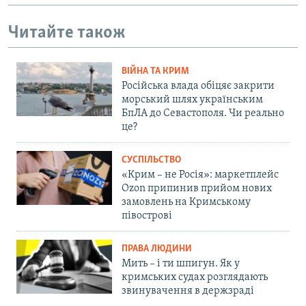
Читайте також
ВІЙНА ТА КРИМ
Російська влада обіцяє закрити
морський шлях українським
БпЛА до Севастополя. Чи реально
це?
СУСПІЛЬСТВО
«Крим – не Росія»: маркетплейс
Ozon припинив прийом нових
замовлень на Кримському
півострові
ПРАВА ЛЮДИНИ
Мить – і ти шпигун. Як у
кримських судах розглядають
звинувачення в держзраді