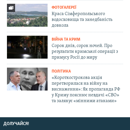
ФОТОГАЛЕРЕЇ
Краса Сімферопольського
водосховища та занедбаність
довкола
ВІЙНА ТА КРИМ
Сорок днів, сорок ночей. Про
результати кримської операції з
примусу Росії до миру
ПОЛІТИКА
«Короткострокова акція
перетворилася на війну на
виснаження»: Як пропаганда РФ
у Криму пояснює невдачі «СВО»
та залякує «мінними атаками»
ДОЛУЧАЙСЯ!