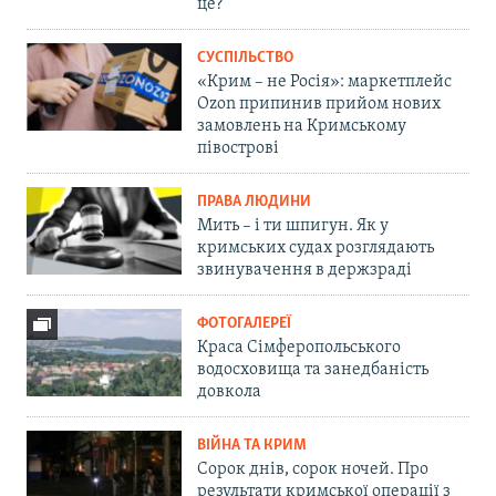
це?
СУСПІЛЬСТВО
«Крим – не Росія»: маркетплейс
Ozon припинив прийом нових
замовлень на Кримському
півострові
ПРАВА ЛЮДИНИ
Мить – і ти шпигун. Як у
кримських судах розглядають
звинувачення в держзраді
ФОТОГАЛЕРЕЇ
Краса Сімферопольського
водосховища та занедбаність
довкола
ВІЙНА ТА КРИМ
Сорок днів, сорок ночей. Про
результати кримської операції з