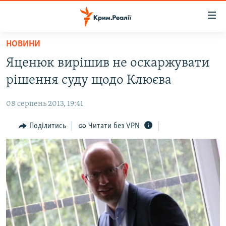
Доступність
посилання
Перейти
НОВИНИ
до
НОВИНИ
Яценюк вирішив не оскаржувати
основного
ВОДА.КРИМ
матеріалу
рішення суду щодо Клюєва
ВІДЕО ТА ФОТО
Перейти
до
08 серпень 2013, 19:41
ПОЛІТИКА
основної
БЛОГИ
Поділитись
Читати без VPN
навігації
Перейти
ПОГЛЯД
до
ІНТЕРВ'Ю
пошуку
ВСЕ ЗА ДЕНЬ
СПЕЦПРОЕКТИ
ЯК ОБІЙТИ БЛОКУВАННЯ
ДЕПОРТАЦІЯ