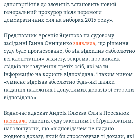
однопартійців до злочинів встановить новий
генеральний прокурор після перемоги
демократичних сил на виборах 2015 року».
Представник Арсенія Яценюка на судовому
засіданні Ганна Онищенко
заявляла
, що рішення
суду було прогнозоване, бо він відхилив «абсолютно
всі клопотання» захисту, зокрема, про виклик
свідків чи залучення третіх осіб, які мали
інформацію на користь відповідача, і таким чином
«умисне відрізав абсолютно будь-які шляхи
надання належних і допустимих доказів зі сторони
відповідача».
Водночас адвокат Андрія Клюєва Ольга Просянюк
називала
рішення суду законним і обґрунтованим,
наголошуючи, що «відповідачем не надано
жодного доказу, який би спростовував ті докази, які