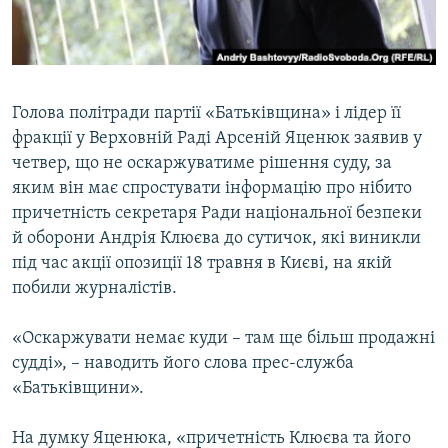
ВІДЕОУРОКИ «ELIFBE»
Русский
СВІДЧЕННЯ ОКУПАЦІЇ
Qırımtatar
УКРАЇНСЬКА ПРОБЛЕМА КРИМУ
Голова політради партії «Батьківщина» і лідер її
ДОЛУЧАЙСЯ!
ІНФОГРАФІКА
фракції у Верховній Раді Арсеній Яценюк заявив у
четвер, що не оскаржуватиме рішення суду, за
яким він має спростувати інформацію про нібито
причетність секретаря Ради національної безпеки
Усі сайти RFE/RL
й оборони Андрія Клюєва до сутичок, які виникли
під час акції опозиції 18 травня в Києві, на якій
побили журналістів.
«Оскаржувати немає куди – там ще більш продажні
судді», – наводить його слова прес-служба
«Батьківщини».
На думку Яценюка, «причетність Клюєва та його