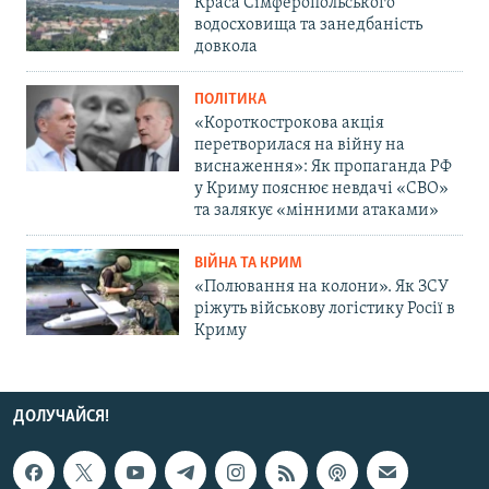
Краса Сімферопольського
водосховища та занедбаність
довкола
ПОЛІТИКА
«Короткострокова акція
перетворилася на війну на
виснаження»: Як пропаганда РФ
у Криму пояснює невдачі «СВО»
та залякує «мінними атаками»
ВІЙНА ТА КРИМ
«Полювання на колони». Як ЗСУ
ріжуть військову логістику Росії в
Криму
ДОЛУЧАЙСЯ!