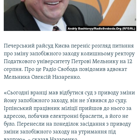
ВІДЕОУРОКИ «ELIFBE»
Русский
СВІДЧЕННЯ ОКУПАЦІЇ
Qırımtatar
УКРАЇНСЬКА ПРОБЛЕМА КРИМУ
ДОЛУЧАЙСЯ!
ІНФОГРАФІКА
Печерський райсуд Києва перенiс розгляд питання
про змiну запобiжного заходу колишньому ректору
Податкового університету Петрові Мельнику на 12
Усі сайти RFE/RL
серпня. Про це Радіо Свобода повідомив адвокат
Мельника Олексій Назаренко.
«Сьогодні вранці мав відбутися суд з приводу зміни
йому запобіжного заходу, він не з’явився до суду.
Ірпінський працівник міліції прийшов до нього за
адресою, побачив електронні браслети, а його не
було. Перенесли на понеділок засідання з приводу
зміни запобіжного заходу на утримання під
вартою», – сказав Назаренко.