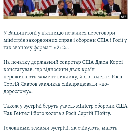
ВІДЕОУРОКИ «ELIFBE»
Русский
СВІДЧЕННЯ ОКУПАЦІЇ
Qırımtatar
УКРАЇНСЬКА ПРОБЛЕМА КРИМУ
У Вашингтоні у п’ятницю почалися переговори
ДОЛУЧАЙСЯ!
ІНФОГРАФІКА
міністрів закордонних справ і оборони США і Росії у
так званому форматі «2+2».
На початку державний секретар США Джон Керрі
Усі сайти RFE/RL
констатував, що відносини двох країн
переживають момент виклику, його колега з Росії
Сергій Лавров закликав співпрацювати «по-
дорослому».
Також у зустрічі беруть участь міністр оборони США
Чак Гейґел і його колега з Росії Сергій Шойгу.
Головними темами зустрічі, як очікують, мають