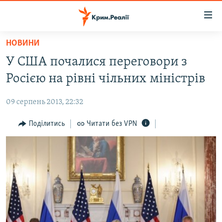
Доступність
посилання
Перейти
НОВИНИ
до
НОВИНИ
У США почалися переговори з
основного
ВОДА.КРИМ
матеріалу
Росією на рівні чільних міністрів
ВІДЕО ТА ФОТО
Перейти
до
09 серпень 2013, 22:32
ПОЛІТИКА
основної
БЛОГИ
Поділитись
Читати без VPN
навігації
Перейти
ПОГЛЯД
до
ІНТЕРВ'Ю
пошуку
ВСЕ ЗА ДЕНЬ
СПЕЦПРОЕКТИ
ЯК ОБІЙТИ БЛОКУВАННЯ
ДЕПОРТАЦІЯ