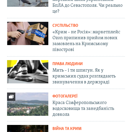
БпЛА до Севастополя. Чи реально
це?
СУСПІЛЬСТВО
«Крим – не Росія»: маркетплейс
Ozon припинив прийом нових
замовлень на Кримському
півострові
ПРАВА ЛЮДИНИ
Мить – і ти шпигун. Як у
кримських судах розглядають
звинувачення в держзраді
ФОТОГАЛЕРЕЇ
Краса Сімферопольського
водосховища та занедбаність
довкола
ВІЙНА ТА КРИМ