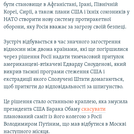
бути становище в Афганістані, Ірані, Північній
Кореї, Сирії, а також плани США і їхніх союзників у
НАТО створити нову систему протиракетної
оборони, яку Росія вважає за загрозу своїй безпеці.
Зустріч відбувається в час значного загострення
відносин між двома країнами, які ще погіршилися
через рішення Росії надати тимчасовий притулок
американцеві-втікачеві Едварду Сноуденові, який
викрив таємні програми стеження США і
екстрадиції якого Сполучені Штати домагаються,
щоб притягти до відповідальності за шпигунство.
Це рішення стало останньою краплею, яка змусила
президента США Барака Обаму
скасувати
планований саміт із його колегою з Росії
Володимиром Путіним, що мав відбутися в Москві
наступного місяця.