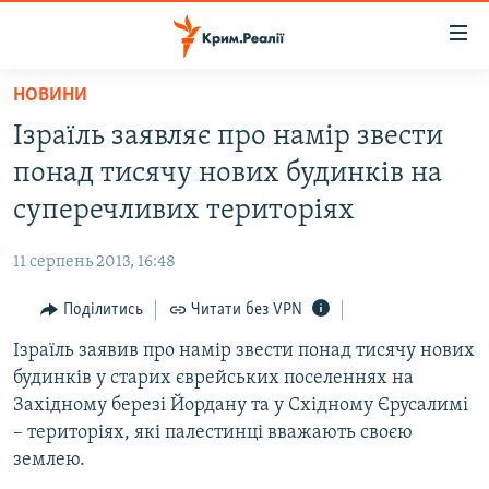
Доступність
посилання
Перейти
НОВИНИ
до
НОВИНИ
Ізраїль заявляє про намір звести
основного
ВОДА.КРИМ
матеріалу
понад тисячу нових будинків на
ВІДЕО ТА ФОТО
Перейти
суперечливих територіях
до
ПОЛІТИКА
основної
11 серпень 2013, 16:48
БЛОГИ
навігації
Перейти
Поділитись
Читати без VPN
ПОГЛЯД
до
Ізраїль заявив про намір звести понад тисячу нових
ІНТЕРВ'Ю
пошуку
будинків у старих єврейських поселеннях на
ВСЕ ЗА ДЕНЬ
Західному березі Йордану та у Східному Єрусалимі
СПЕЦПРОЕКТИ
– територіях, які палестинці вважають своєю
землею.
ЯК ОБІЙТИ БЛОКУВАННЯ
ДЕПОРТАЦІЯ