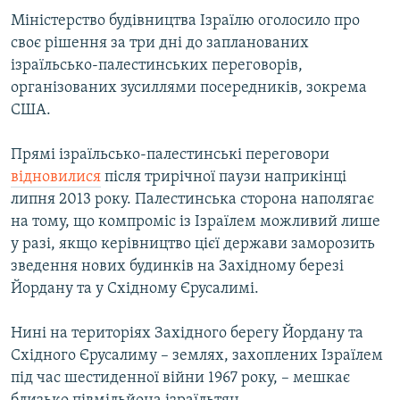
ВІДЕОУРОКИ «ELIFBE»
Міністерство будівництва Ізраїлю оголосило про
Русский
своє рішення за три дні до запланованих
СВІДЧЕННЯ ОКУПАЦІЇ
Qırımtatar
ізраїльсько-палестинських переговорів,
УКРАЇНСЬКА ПРОБЛЕМА КРИМУ
організованих зусиллями посередників, зокрема
США.
ДОЛУЧАЙСЯ!
ІНФОГРАФІКА
Прямі ізраїльсько-палестинські переговори
відновилися
після трирічної паузи наприкінці
Усі сайти RFE/RL
липня 2013 року. Палестинська сторона наполягає
на тому, що компроміс із Ізраїлем можливий лише
у разі, якщо керівництво цієї держави заморозить
зведення нових будинків на Західному березі
Йордану та у Східному Єрусалимі.
Нині на територіях Західного берегу Йордану та
Східного Єрусалиму – землях, захоплених Ізраїлем
під час шестиденної війни 1967 року, – мешкає