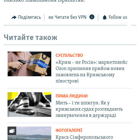
близько півмільйона ізраїльтян.
Поділитись
Читати без VPN
Follow us
Читайте також
СУСПІЛЬСТВО
«Крим – не Росія»: маркетплейс
Ozon припинив прийом нових
замовлень на Кримському
півострові
ПРАВА ЛЮДИНИ
Мить – і ти шпигун. Як у
кримських судах розглядають
звинувачення в держзраді
ФОТОГАЛЕРЕЇ
Краса Сімферопольського