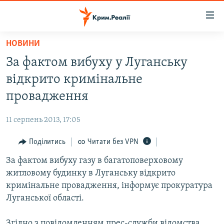
Доступність
посилання
Перейти
НОВИНИ
до
НОВИНИ
За фактом вибуху у Луганську
основного
ВОДА.КРИМ
матеріалу
відкрито кримінальне
ВІДЕО ТА ФОТО
Перейти
провадження
до
ПОЛІТИКА
основної
11 серпень 2013, 17:05
БЛОГИ
навігації
Перейти
Поділитись
Читати без VPN
ПОГЛЯД
до
За фактом вибуху газу в багатоповерховому
ІНТЕРВ'Ю
пошуку
житловому будинку в Луганську відкрито
ВСЕ ЗА ДЕНЬ
кримінальне провадження, інформує прокуратура
СПЕЦПРОЕКТИ
Луганської області.
ЯК ОБІЙТИ БЛОКУВАННЯ
ДЕПОРТАЦІЯ
Згідно з повідомленням прес-служби відомства,