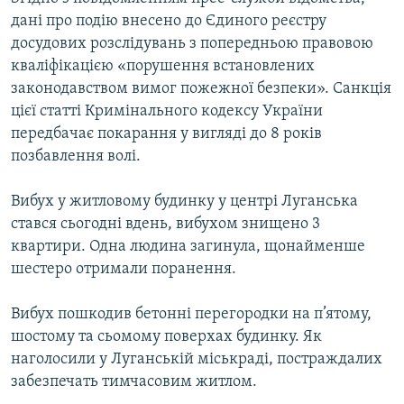
ВІДЕОУРОКИ «ELIFBE»
дані про подію внесено до Єдиного реєстру
Русский
досудових розслідувань з попередньою правовою
СВІДЧЕННЯ ОКУПАЦІЇ
Qırımtatar
кваліфікацією «порушення встановлених
УКРАЇНСЬКА ПРОБЛЕМА КРИМУ
законодавством вимог пожежної безпеки». Санкція
цієї статті Кримінального кодексу України
ДОЛУЧАЙСЯ!
ІНФОГРАФІКА
передбачає покарання у вигляді до 8 років
позбавлення волі.
Усі сайти RFE/RL
Вибух у житловому будинку у центрі Луганська
стався сьогодні вдень, вибухом знищено 3
квартири. Одна людина загинула, щонайменше
шестеро отримали поранення.
Вибух пошкодив бетонні перегородки на п’ятому,
шостому та сьомому поверхах будинку. Як
наголосили у Луганській міськраді, постраждалих
забезпечать тимчасовим житлом.