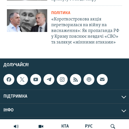
ПОЛІТИКА
«Короткострокова акція
перетворилася на війну на
виснаження»: Як пропаганда РФ
у Криму пояснює невдачі «СВО»
та залякує «мінними атаками»
ДОЛУЧАЙСЯ!
ПІДТРИМКА
ІНФО
© Крим.Реалії, 2026 | Усі права застережено.
КТА
РУС