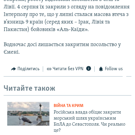
ВІДЕОУРОКИ «ELIFBE»
Лівії. 4 серпня їх закрили з огляду на повідомлення
Русский
Інтерполу про те, що у липні сталася масова втеча з
СВІДЧЕННЯ ОКУПАЦІЇ
Qırımtatar
в’язниць 9 країн (серед яких – Ірак, Лівія та
УКРАЇНСЬКА ПРОБЛЕМА КРИМУ
Пакистан) бойовиків «Аль-Каїди».
ДОЛУЧАЙСЯ!
ІНФОГРАФІКА
Водночас досі лишається закритим посольство у
Ємені.
Усі сайти RFE/RL
Поділитись
Читати без VPN
Follow us
Читайте також
ВІЙНА ТА КРИМ
Російська влада обіцяє закрити
морський шлях українським
БпЛА до Севастополя. Чи реально
це?