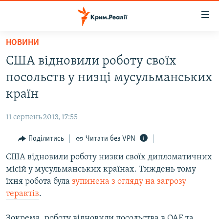
Доступність
посилання
Перейти
НОВИНИ
до
НОВИНИ
США відновили роботу своїх
основного
ВОДА.КРИМ
матеріалу
посольств у низці мусульманських
ВІДЕО ТА ФОТО
Перейти
країн
до
ПОЛІТИКА
основної
11 серпень 2013, 17:55
БЛОГИ
навігації
Перейти
Поділитись
Читати без VPN
ПОГЛЯД
до
США відновили роботу низки своїх дипломатичних
ІНТЕРВ'Ю
пошуку
місій у мусульманських країнах. Тиждень тому
ВСЕ ЗА ДЕНЬ
їхня робота була
зупинена з огляду на загрозу
СПЕЦПРОЕКТИ
терактів
.
ЯК ОБІЙТИ БЛОКУВАННЯ
ДЕПОРТАЦІЯ
Зокрема, роботу відновили посольства в ОАЕ та