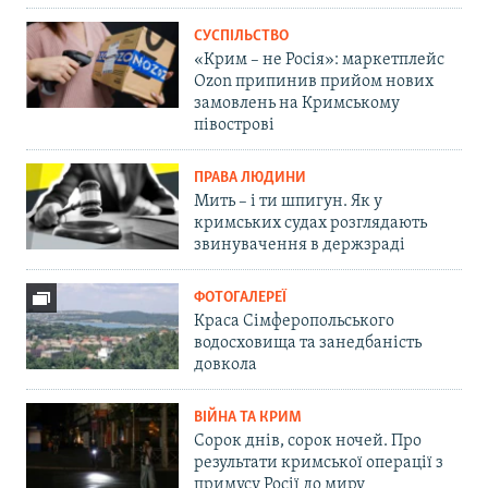
СУСПІЛЬСТВО
«Крим – не Росія»: маркетплейс
Ozon припинив прийом нових
замовлень на Кримському
півострові
ПРАВА ЛЮДИНИ
Мить – і ти шпигун. Як у
кримських судах розглядають
звинувачення в держзраді
ФОТОГАЛЕРЕЇ
Краса Сімферопольського
водосховища та занедбаність
довкола
ВІЙНА ТА КРИМ
Сорок днів, сорок ночей. Про
результати кримської операції з
примусу Росії до миру