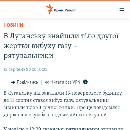
Доступність
посилання
Перейти
НОВИНИ
до
НОВИНИ
В Луганську знайшли тіло другої
основного
ВОДА.КРИМ
матеріалу
жертви вибуху газу –
ВІДЕО ТА ФОТО
Перейти
рятувальники
до
ПОЛІТИКА
основної
12 серпень 2013, 10:22
БЛОГИ
навігації
Перейти
Поділитись
Читати без VPN
ПОГЛЯД
до
В Луганську під завалами 13-поверхового будинку,
ІНТЕРВ'Ю
пошуку
де 11 серпня стався вибух газу, рятувальники
ВСЕ ЗА ДЕНЬ
знайшли тіло 73-річної жінки. Про це повідомляє
СПЕЦПРОЕКТИ
Державна служба з надзвичайних ситуацій.
ЯК ОБІЙТИ БЛОКУВАННЯ
ДЕПОРТАЦІЯ
У неділю о 12:29 луганські рятувальники отримали