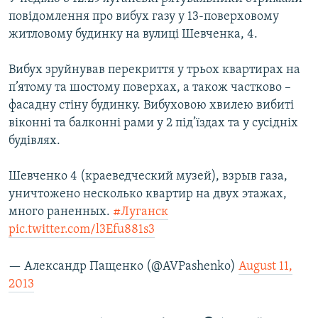
ВІДЕОУРОКИ «ELIFBE»
повідомлення про вибух газу у 13-поверховому
Русский
житловому будинку на вулиці Шевченка, 4.
СВІДЧЕННЯ ОКУПАЦІЇ
Qırımtatar
УКРАЇНСЬКА ПРОБЛЕМА КРИМУ
Вибух зруйнував перекриття у трьох квартирах на
п’ятому та шостому поверхах, а також частково –
ДОЛУЧАЙСЯ!
ІНФОГРАФІКА
фасадну стіну будинку. Вибуховою хвилею вибиті
віконні та балконні рами у 2 під’їздах та у сусідніх
будівлях.
Усі сайти RFE/RL
Шевченко 4 (краеведческий музей), взрыв газа,
уничтожено несколько квартир на двух этажах,
много раненных.
#Луганск
pic.twitter.com/l3Efu881s3
— Александр Пащенко (@AVPashenko)
August 11,
2013