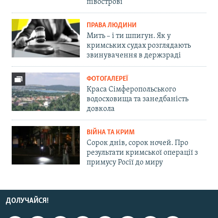
півострові
ПРАВА ЛЮДИНИ
Мить – і ти шпигун. Як у
кримських судах розглядають
звинувачення в держзраді
ФОТОГАЛЕРЕЇ
Краса Сімферопольського
водосховища та занедбаність
довкола
ВІЙНА ТА КРИМ
Сорок днів, сорок ночей. Про
результати кримської операції з
примусу Росії до миру
ДОЛУЧАЙСЯ!