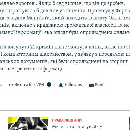
едньо ворогові. Якщо б суд визнав, що він це зробив,
 загрожувало б довічне ув’язнення. Проте суд у Форт-
д, засудив Меннінґа, який походить із штату Оклагома
нів, включно з крадіжкою громадської власності та н
ємної інформації, яка опісля була оприлюднена онлай
ґа висунуто 21 кримінальне звинувачення, включно з
і комп’ютерним шахрайством, у зв’язку з передачею п
нських документів, які були оприлюднені на сторінці 
и засекречення інформації.
ь
Читати без VPN
Follow us
Print
ПРАВА ЛЮДИНИ
Мить – і ти шпигун. Як у