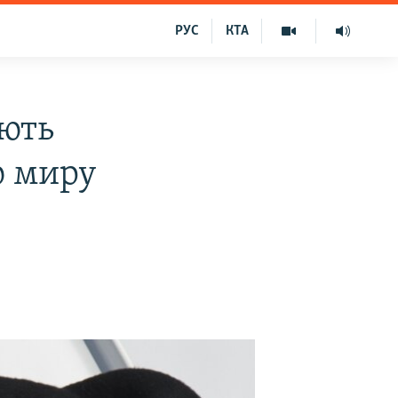
РУС
КТА
ють
ю миру