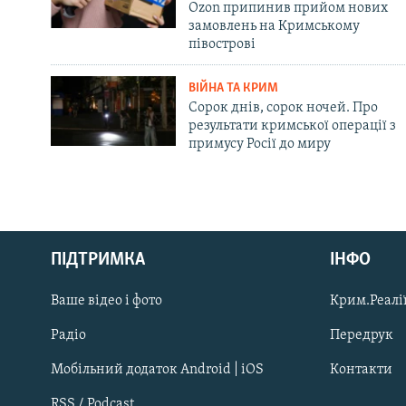
Ozon припинив прийом нових
замовлень на Кримському
півострові
ВІЙНА ТА КРИМ
Сорок днів, сорок ночей. Про
результати кримської операції з
примусу Росії до миру
Русский
ПІДТРИМКА
ІНФО
Qırımtatar
Ваше відео і фото
Крим.Реалії
ДОЛУЧАЙСЯ!
Радіо
Передрук
Мобільний додаток Android | iOS
Контакти
RSS / Podcast