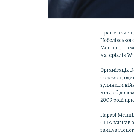
Правозахисні 
Нобелівськог
Меннінг – ам
матеріалів Wi
Організація R
Соломон, один
зупинити війн
могло б допом
2009 році пр
Наразі Меннін
США визнав а
звинуваченого