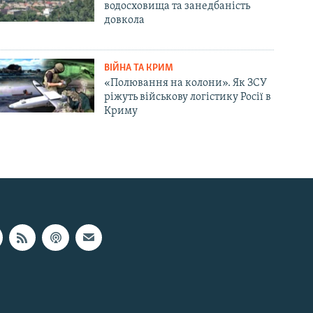
водосховища та занедбаність
довкола
ВІЙНА ТА КРИМ
«Полювання на колони». Як ЗСУ
ріжуть військову логістику Росії в
Криму