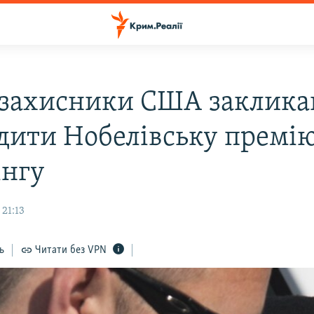
захисники США заклика
дити Нобелівську премі
нгу
 21:13
ь
Читати без VPN