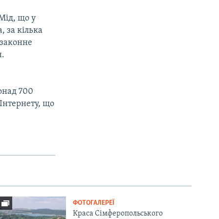
Мід, що у
, за кілька
езаконне
н.
і
онад 700
Інтернету, що
ФОТОГАЛЕРЕЇ
Краса Сімферопольського