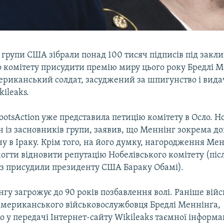
групи США зібрали понад 100 тисяч підписів під закл
о комітету присудити премію миру цього року Бредлі М
ериканський солдат, засуджений за шпигунство і вида
kileaks.
ootsAction уже представила петицію комітету в Осло. 
 із засновників групи, заявив, що Меннінг зокрема до
у в Іраку. Крім того, на його думку, нагородження Ме
огти відновити репутацію Нобелівського комітету (після
из присудили президенту США Бараку Обамі).
гу загрожує до 90 років позбавлення волі. Раніше вій
мериканського військовослужбовця Бредлі Меннінґа,
 у передачі Інтернет-сайту Wikileaks таємної інформац