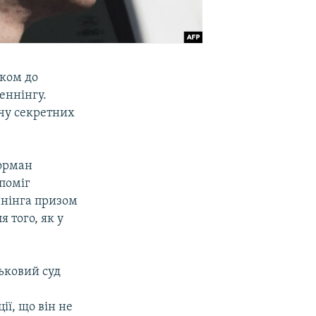
иком до
еннінгу.
чу секретних
Норман
поміг
ннінга призом
 того, як у
ськовий суд
ії, що він не