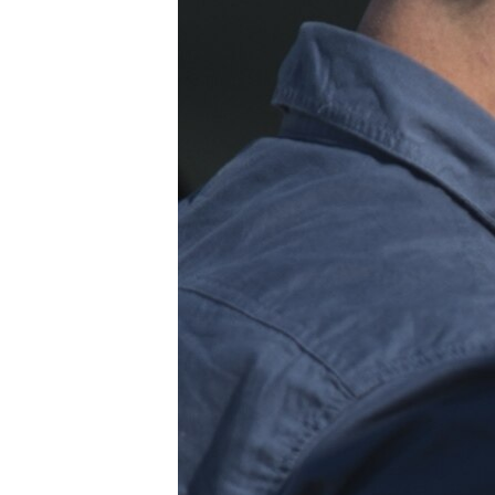
ВІДЕОУРОКИ «ELIFBE»
СВІДЧЕННЯ ОКУПАЦІЇ
УКРАЇНСЬКА ПРОБЛЕМА КРИМУ
ІНФОГРАФІКА