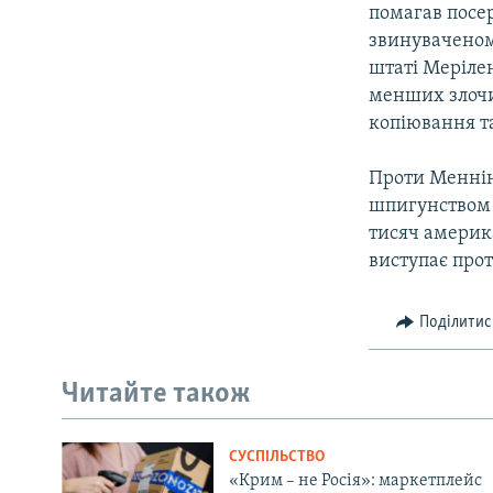
помагав посер
звинуваченому
штаті Мерілен
менших злочи
копіювання та
Проти Меннін
шпигунством 
тисяч америка
виступає прот
Поділитис
Читайте також
СУСПІЛЬСТВО
«Крим – не Росія»: маркетплейс