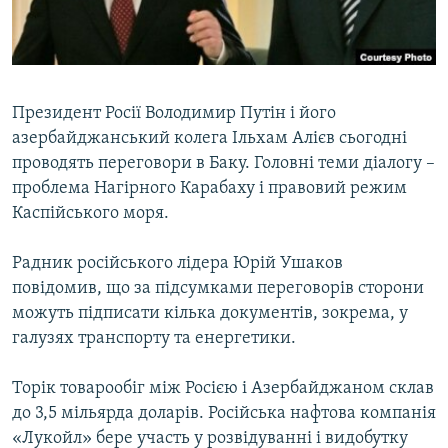
ВІДЕОУРОКИ «ELIFBE»
Русский
СВІДЧЕННЯ ОКУПАЦІЇ
Qırımtatar
УКРАЇНСЬКА ПРОБЛЕМА КРИМУ
Президент Росії Володимир Путін і його
ДОЛУЧАЙСЯ!
ІНФОГРАФІКА
азербайджанський колега Ільхам Алієв сьогодні
проводять переговори в Баку. Головні теми діалогу –
проблема Нагірного Карабаху і правовий режим
Каспійського моря.
Усі сайти RFE/RL
Радник російського лідера Юрій Ушаков
повідомив, що за підсумками переговорів сторони
можуть підписати кілька документів, зокрема, у
галузях транспорту та енергетики.
Торік товарообіг між Росією і Азербайджаном склав
до 3,5 мільярда доларів. Російська нафтова компанія
«Лукойл» бере участь у розвідуванні і видобутку