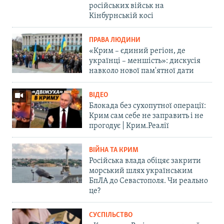
російських військ на
Кінбурнській косі
ПРАВА ЛЮДИНИ
«Крим – єдиний регіон, де
українці – меншість»: дискусія
навколо нової пам'ятної дати
ВІДЕО
Блокада без сухопутної операції:
Крим сам себе не заправить і не
прогодує | Крим.Реалії
ВІЙНА ТА КРИМ
Російська влада обіцяє закрити
морський шлях українським
БпЛА до Севастополя. Чи реально
це?
СУСПІЛЬСТВО