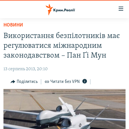
Доступність
посилання
Перейти
НОВИНИ
до
НОВИНИ
Використання безпілотників має
основного
ВОДА.КРИМ
матеріалу
регулюватися міжнародним
ВІДЕО ТА ФОТО
Перейти
законодавством – Пан Ґі Мун
до
ПОЛІТИКА
основної
13 серпень 2013, 20:10
БЛОГИ
навігації
Перейти
Поділитись
Читати без VPN
ПОГЛЯД
до
ІНТЕРВ'Ю
пошуку
ВСЕ ЗА ДЕНЬ
СПЕЦПРОЕКТИ
ЯК ОБІЙТИ БЛОКУВАННЯ
ДЕПОРТАЦІЯ