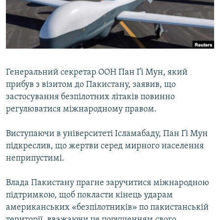
ВІДЕОУРОКИ «ELIFBE»
Русский
СВІДЧЕННЯ ОКУПАЦІЇ
Qırımtatar
УКРАЇНСЬКА ПРОБЛЕМА КРИМУ
ДОЛУЧАЙСЯ!
ІНФОГРАФІКА
Генеральний секретар ООН Пан Ґі Мун, який
прибув з візитом до Пакистану, заявив, що
застосування безпілотних літаків повинно
Усі сайти RFE/RL
регулюватися міжнародному правом.
Виступаючи в університеті Ісламабаду, Пан Ґі Мун
підкреслив, що жертви серед мирного населення
неприпустимі.
Влада Пакистану прагне заручитися міжнародною
підтримкою, щоб покласти кінець ударам
американських «безпілотників» по пакистанській
території, вважаючи це порушенням свого