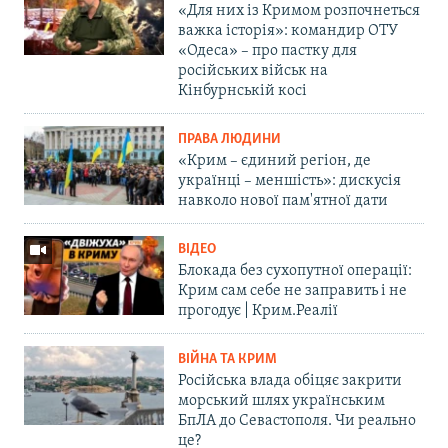
«Для них із Кримом розпочнеться
важка історія»: командир ОТУ
«Одеса» – про пастку для
російських військ на
Кінбурнській косі
ПРАВА ЛЮДИНИ
«Крим – єдиний регіон, де
українці – меншість»: дискусія
навколо нової пам'ятної дати
ВІДЕО
Блокада без сухопутної операції:
Крим сам себе не заправить і не
прогодує | Крим.Реалії
ВІЙНА ТА КРИМ
Російська влада обіцяє закрити
морський шлях українським
БпЛА до Севастополя. Чи реально
це?