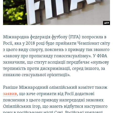
ВІДЕОУРОКИ «ELIFBE»
Русский
СВІДЧЕННЯ ОКУПАЦІЇ
Qırımtatar
УКРАЇНСЬКА ПРОБЛЕМА КРИМУ
ДОЛУЧАЙСЯ!
ІНФОГРАФІКА
Міжнародна федерація футболу (FIFA) попросила в
Росії, яка у 2018 році буде приймати Чемпіонат світу
з цього виду спорту, пояснень з приводу так званого
Усі сайти RFE/RL
«закону про пропаганду гомосексуалізму». У ФІФА
зазначили, що статут асоціації передбачає «нульову
терпимість проти дискримінації, серед іншого, за
ознакою сексуальної орієнтації».
Раніше Міжнародний олімпійський комітет також
заявив
, що хоче отримати від Росії додаткові
пояснення з цього приводу напередодні зимових
Олімпійських ігор, що мають відбутися наступного
року в російському місті Сочі. Російські урядовці