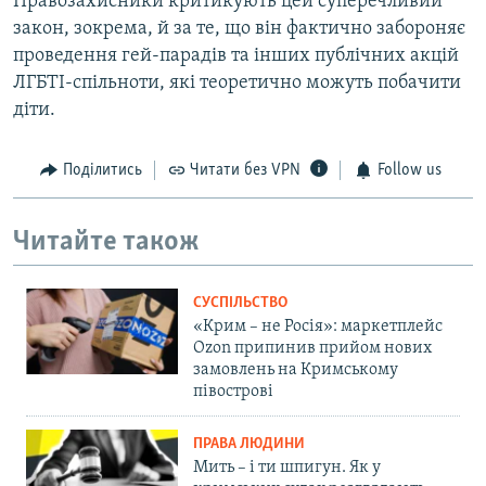
Правозахисники критикують цей суперечливий
закон, зокрема, й за те, що він фактично забороняє
проведення гей-парадів та інших публічних акцій
ЛГБТІ-спільноти, які теоретично можуть побачити
діти.
Поділитись
Читати без VPN
Follow us
Читайте також
СУСПІЛЬСТВО
«Крим – не Росія»: маркетплейс
Ozon припинив прийом нових
замовлень на Кримському
півострові
ПРАВА ЛЮДИНИ
Мить – і ти шпигун. Як у