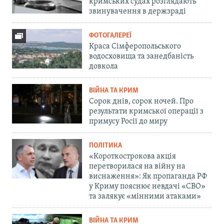
кримських судах розглядають
звинувачення в держзраді
ФОТОГАЛЕРЕЇ
Краса Сімферопольського
водосховища та занедбаність
довкола
ВІЙНА ТА КРИМ
Сорок днів, сорок ночей. Про
результати кримської операції з
примусу Росії до миру
ПОЛІТИКА
«Короткострокова акція
перетворилася на війну на
виснаження»: Як пропаганда РФ
у Криму пояснює невдачі «СВО»
та залякує «мінними атаками»
ВІЙНА ТА КРИМ