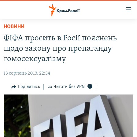
Доступність
посилання
Перейти
НОВИНИ
до
НОВИНИ
ФІФА просить в Росії пояснень
основного
ВОДА.КРИМ
матеріалу
щодо закону про пропаганду
ВІДЕО ТА ФОТО
Перейти
гомосексуалізму
до
ПОЛІТИКА
основної
13 серпень 2013, 22:34
БЛОГИ
навігації
Перейти
Поділитись
Читати без VPN
ПОГЛЯД
до
ІНТЕРВ'Ю
пошуку
ВСЕ ЗА ДЕНЬ
СПЕЦПРОЕКТИ
ЯК ОБІЙТИ БЛОКУВАННЯ
ДЕПОРТАЦІЯ