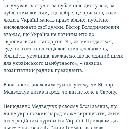
засумував, заскучав за публічною дискусією, за
публічним життям, і це добре, це приємно, коли
люди в Україні мають право вільно, публічно
висловлювати свої думки. Віктор Володимирович
вважає, що Україна не повинна йти до
європейських стандартів. Я і, як мені здається,
судячи з останніх соціологічних досліджень,
більшість українців, вважаємо, що це єдиний шлях
для українського майбутнього», – заявила
позаштатний радник президента.
Вона також висловила сумнів у тому, чи Віктор
Медведчук питав народ, чи він не хоче в Європу.
Нещодавно Медведчук у своєму блозі заявив, що
лише український народ може вирішувати, яким
інтеграційним курсом іти Україні. Приводом для
цього стала реакція Ганни Герман на слова