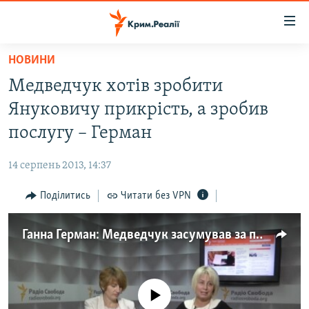
Доступність
посилання
Перейти
НОВИНИ
до
НОВИНИ
Медведчук хотів зробити
основного
ВОДА.КРИМ
матеріалу
Януковичу прикрість, а зробив
ВІДЕО ТА ФОТО
Перейти
послугу – Герман
до
ПОЛІТИКА
основної
14 серпень 2013, 14:37
БЛОГИ
навігації
Перейти
Поділитись
Читати без VPN
ПОГЛЯД
до
ІНТЕРВ'Ю
пошуку
Ганна Герман: Медведчук засумував за публічною дискусією
ВСЕ ЗА ДЕНЬ
СПЕЦПРОЕКТИ
No media source currently available
ЯК ОБІЙТИ БЛОКУВАННЯ
ДЕПОРТАЦІЯ