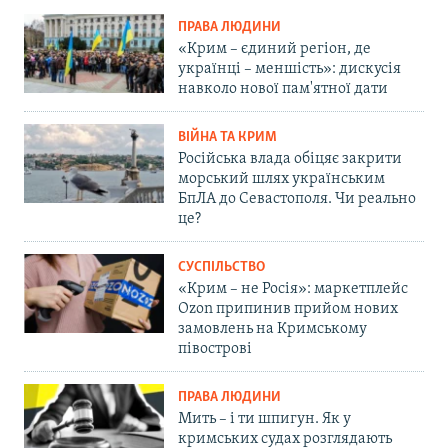
ПРАВА ЛЮДИНИ
«Крим – єдиний регіон, де
українці – меншість»: дискусія
навколо нової пам'ятної дати
ВІЙНА ТА КРИМ
Російська влада обіцяє закрити
морський шлях українським
БпЛА до Севастополя. Чи реально
це?
СУСПІЛЬСТВО
«Крим – не Росія»: маркетплейс
Ozon припинив прийом нових
замовлень на Кримському
півострові
ПРАВА ЛЮДИНИ
Мить – і ти шпигун. Як у
кримських судах розглядають