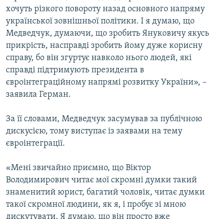
хочуть різкого повороту назад основного напряму
української зовнішньої політики. І я думаю, що
Медведчук, думаючи, що зробить Януковичу якусь
прикрість, насправді зробить йому дуже корисну
справу, бо він згуртує навколо нього людей, які
справді підтримують президента в
євроінтеграційному напрямі розвитку України», –
заявила Герман.
За її словами, Медведчук засумував за публічною
дискусією, тому виступає із заявами на тему
євроінтеграції.
«Мені звичайно приємно, що Віктор
Володимирович читає мої скромні думки такий
знаменитий юрист, багатий чоловік, читає думки
такої скромної людини, як я, і пробує зі мною
дискутувати. Я думаю, що він просто вже