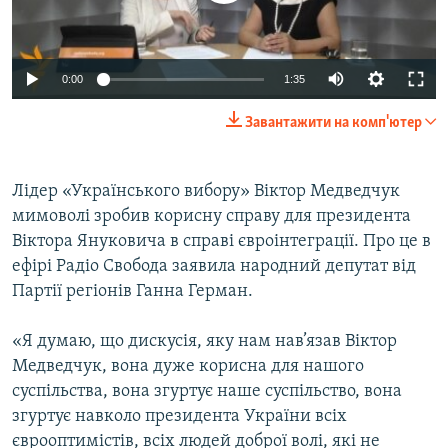
ВІДЕОУРОКИ «ELIFBE»
Русский
СВІДЧЕННЯ ОКУПАЦІЇ
Qırımtatar
0:00
1:35
УКРАЇНСЬКА ПРОБЛЕМА КРИМУ
Завантажити на комп'ютер
ДОЛУЧАЙСЯ!
ІНФОГРАФІКА
Лідер «Українського вибору» Віктор Медведчук
мимоволі зробив корисну справу для президента
Усі сайти RFE/RL
Віктора Януковича в справі євроінтеграції. Про це в
ефірі Радіо Свобода заявила народний депутат від
Партії регіонів Ганна Герман.
«Я думаю, що дискусія, яку нам нав’язав Віктор
Медведчук, вона дуже корисна для нашого
суспільства, вона згуртує наше суспільство, вона
згуртує навколо президента України всіх
єврооптимістів, всіх людей доброї волі, які не