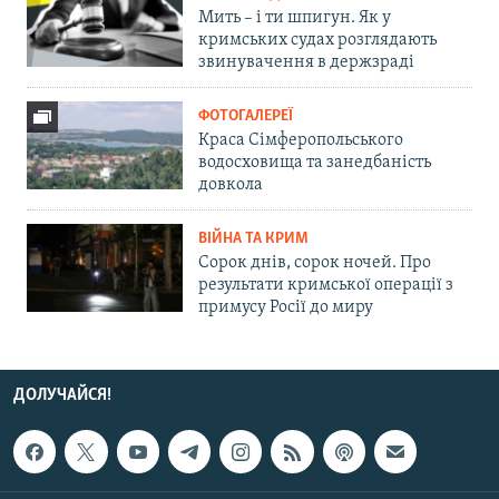
Мить – і ти шпигун. Як у
кримських судах розглядають
звинувачення в держзраді
ФОТОГАЛЕРЕЇ
Краса Сімферопольського
водосховища та занедбаність
довкола
ВІЙНА ТА КРИМ
Сорок днів, сорок ночей. Про
результати кримської операції з
примусу Росії до миру
ДОЛУЧАЙСЯ!