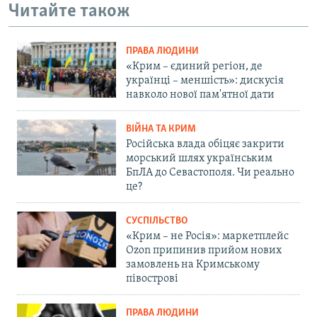
Читайте також
ПРАВА ЛЮДИНИ
«Крим – єдиний регіон, де
українці – меншість»: дискусія
навколо нової пам'ятної дати
ВІЙНА ТА КРИМ
Російська влада обіцяє закрити
морський шлях українським
БпЛА до Севастополя. Чи реально
це?
СУСПІЛЬСТВО
«Крим – не Росія»: маркетплейс
Ozon припинив прийом нових
замовлень на Кримському
півострові
ПРАВА ЛЮДИНИ