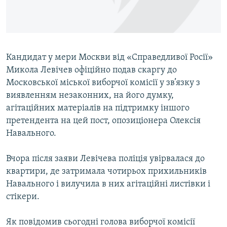
ВІДЕОУРОКИ «ELIFBE»
Русский
СВІДЧЕННЯ ОКУПАЦІЇ
Qırımtatar
УКРАЇНСЬКА ПРОБЛЕМА КРИМУ
Кандидат у мери Москви від «Справедливої Росії»
ДОЛУЧАЙСЯ!
ІНФОГРАФІКА
Микола Левічев офіційно подав скаргу до
Московської міської виборчої комісії у зв’язку з
виявленням незаконних, на його думку,
агітаційних матеріалів на підтримку іншого
Усі сайти RFE/RL
претендента на цей пост, опозиціонера Олексія
Навального.
Вчора після заяви Левічева поліція увірвалася до
квартири, де затримала чотирьох прихильників
Навального і вилучила в них агітаційні листівки і
стікери.
Як повідомив сьогодні голова виборчої комісії