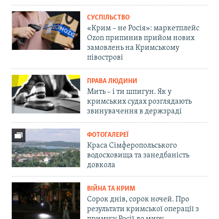
СУСПІЛЬСТВО
«Крим – не Росія»: маркетплейс
Ozon припинив прийом нових
замовлень на Кримському
півострові
ПРАВА ЛЮДИНИ
Мить – і ти шпигун. Як у
кримських судах розглядають
звинувачення в держзраді
ФОТОГАЛЕРЕЇ
Краса Сімферопольського
водосховища та занедбаність
довкола
ВІЙНА ТА КРИМ
Сорок днів, сорок ночей. Про
результати кримської операції з