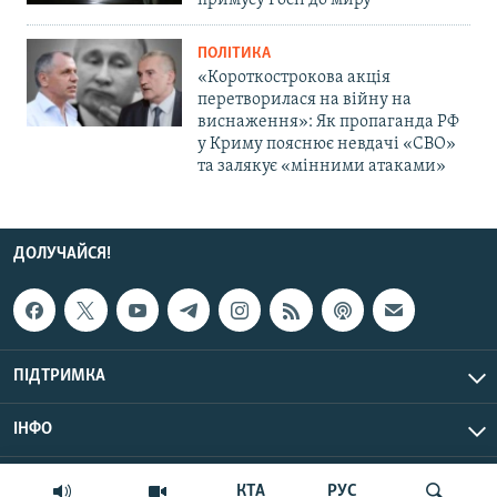
примусу Росії до миру
ПОЛІТИКА
«Короткострокова акція
перетворилася на війну на
виснаження»: Як пропаганда РФ
у Криму пояснює невдачі «СВО»
та залякує «мінними атаками»
ДОЛУЧАЙСЯ!
ПІДТРИМКА
ІНФО
© Крим.Реалії, 2026 | Усі права застережено.
КТА
РУС