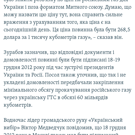
України і поза форматом Митного союзу. Думаю, що
можу назвати цю ціну тут, вона справить сильне
враження з урахуванням того, яка ціна є на
сьогоднішній день. Ця ціна повинна була бути 268,5
долара за 1 тисячу кубометрів газу», – сказав він.
Зурабов зазначив, що відповідні документи і
домовленості повинні були бути підписані 18-19
грудня 2012 року під час зустрічі президентів
України та Росії. Посол також уточнив, що так і не
укладені домовленості передбачали закріплення
мінімального обсягу прокачування російського газу
через українську ГТС в обсязі 60 мільярдів
кубометрів.
Водночас лiдер громадського руху «Український
вибiр» Вiктор Медведчук повiдомив, що 18 грудня