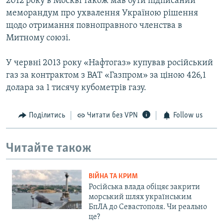
2012 року в Москвi також мав бути пiдписаний
меморандум про ухвалення Україною рiшення
щодо отримання повноправного членства в
Митному союзi.
У червні 2013 року «Нафтогаз» купував російський
газ за контрактом з ВАТ «Газпром» за ціною 426,1
долара за 1 тисячу кубометрів газу.
Поділитись
Читати без VPN
Follow us
Читайте також
ВІЙНА ТА КРИМ
Російська влада обіцяє закрити
морський шлях українським
БпЛА до Севастополя. Чи реально
це?