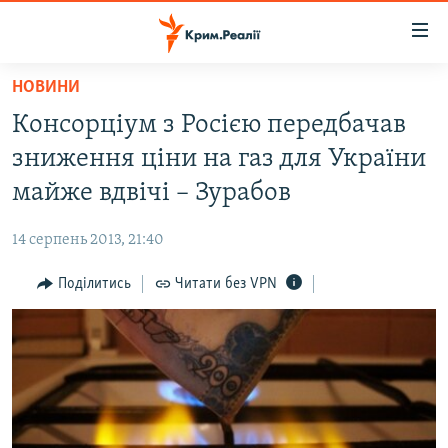
Доступність
посилання
Перейти
НОВИНИ
до
НОВИНИ
Консорціум з Росією передбачав
основного
ВОДА.КРИМ
матеріалу
зниження ціни на газ для України
ВІДЕО ТА ФОТО
Перейти
майже вдвічі – Зурабов
до
ПОЛІТИКА
основної
14 серпень 2013, 21:40
БЛОГИ
навігації
Перейти
Поділитись
Читати без VPN
ПОГЛЯД
до
ІНТЕРВ'Ю
пошуку
ВСЕ ЗА ДЕНЬ
СПЕЦПРОЕКТИ
ЯК ОБІЙТИ БЛОКУВАННЯ
ДЕПОРТАЦІЯ