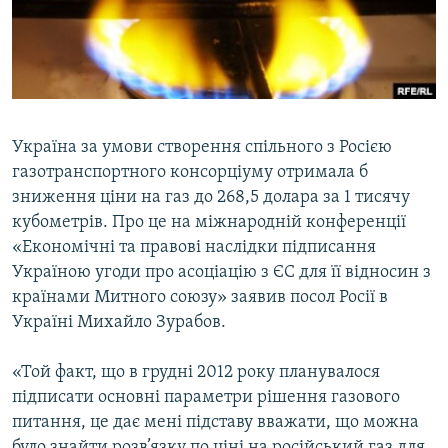
ВІДЕОУРОКИ «ELIFBE»
Русский
СВІДЧЕННЯ ОКУПАЦІЇ
Qırımtatar
УКРАЇНСЬКА ПРОБЛЕМА КРИМУ
ДОЛУЧАЙСЯ!
ІНФОГРАФІКА
Україна за умови створення спільного з Росією
газотранспортного консорціуму отримала б
зниження ціни на газ до 268,5 долара за 1 тисячу
Усі сайти RFE/RL
кубометрів. Про це на мiжнароднiй конференцiї
«Економiчнi та правовi наслiдки пiдписання
Україною угоди про асоцiацiю з ЄС для її вiдносин з
країнами Митного союзу» заявив посол Росії в
Україні Михайло Зурабов.
«Той факт, що в грудні 2012 року планувалося
підписати основні параметри рішення газового
питання, це дає мені підставу вважати, що можна
було знайти розв’язку по ціні на російський газ для