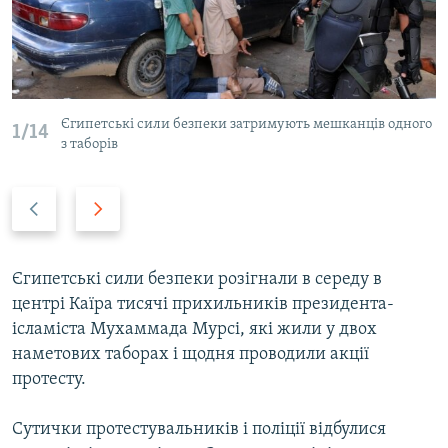
ВІДЕОУРОКИ «ELIFBE»
Русский
СВІДЧЕННЯ ОКУПАЦІЇ
Qırımtatar
УКРАЇНСЬКА ПРОБЛЕМА КРИМУ
ДОЛУЧАЙСЯ!
Єгипетські сили безпеки затримують мешканців одного
ІНФОГРАФІКА
1/14
з таборів
Previous
Next
Усі сайти RFE/RL
slide
slide
Єгипетські сили безпеки розігнали в середу в
центрі Каїра тисячі прихильників президента-
ісламіста Мухаммада Мурсі, які жили у двох
наметових таборах і щодня проводили акції
протесту.
Сутички протестувальників і поліції відбулися