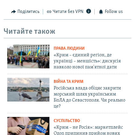
Поділитись
Читати без VPN
Follow us
Читайте також
ПРАВА ЛЮДИНИ
«Крим – єдиний регіон, де
українці – меншість»: дискусія
навколо нової пам'ятної дати
ВІЙНА ТА КРИМ
Російська влада обіцяє закрити
морський шлях українським
БпЛА до Севастополя. Чи реально
це?
СУСПІЛЬСТВО
«Крим – не Росія»: маркетплейс
Ozon припинив прийом нових