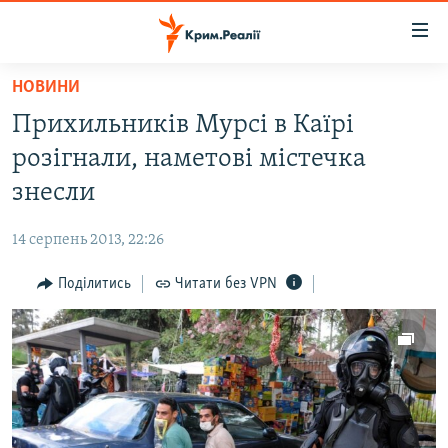
Доступність
посилання
Перейти
НОВИНИ
до
НОВИНИ
Прихильників Мурсі в Каїрі
основного
ВОДА.КРИМ
матеріалу
розігнали, наметові містечка
ВІДЕО ТА ФОТО
Перейти
знесли
до
ПОЛІТИКА
основної
14 серпень 2013, 22:26
БЛОГИ
навігації
Перейти
Поділитись
Читати без VPN
ПОГЛЯД
до
ІНТЕРВ'Ю
пошуку
ВСЕ ЗА ДЕНЬ
СПЕЦПРОЕКТИ
ЯК ОБІЙТИ БЛОКУВАННЯ
ДЕПОРТАЦІЯ