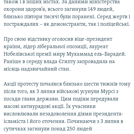
також і в інших містах. За даними міністерства
охорони здоров’я, всього загинули 149 людей,
близько півтори тисячі були поранені. Серед жертв і
постраждалих – як демонстранти, так і поліцейські.
Про свою відставку оголосив віце-президент
країни, лідер ліберальної опозиції, лауреат
Нобелівської премії миру Мухаммад ель-Барадей.
Раніше в середу влада Єгипту запровадила на
місяць надзвичайний стан.
Акції протесту почалися близько шести тижнів тому
після того, як 3 липня військові усунули Мурсі з
посади глави держави. Цим подіям передували
масові антиурядові акції. Їх учасники
висловлювали незадоволення діями президента-
ісламіста і його оточення. Починаючи з 3 липня в
сутичках загинули понад 250 людей