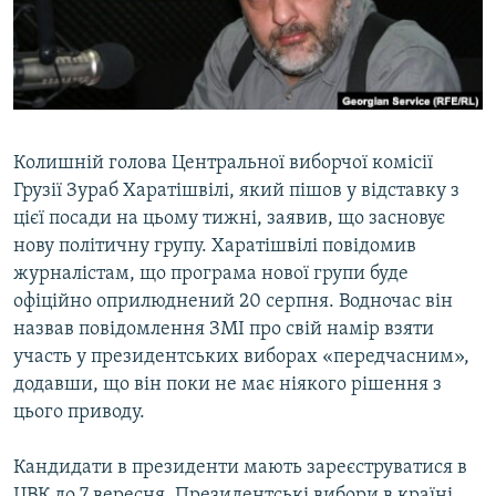
ВІДЕОУРОКИ «ELIFBE»
Русский
СВІДЧЕННЯ ОКУПАЦІЇ
Qırımtatar
УКРАЇНСЬКА ПРОБЛЕМА КРИМУ
ДОЛУЧАЙСЯ!
ІНФОГРАФІКА
Колишній голова Центральної виборчої комісії
Грузії Зураб Харатішвілі, який пішов у відставку з
цієї посади на цьому тижні, заявив, що засновує
Усі сайти RFE/RL
нову політичну групу. Харатішвілі повідомив
журналістам, що програма нової групи буде
офіційно оприлюднений 20 серпня. Водночас він
назвав повідомлення ЗМІ про свій намір взяти
участь у президентських виборах «передчасним»,
додавши, що він поки не має ніякого рішення з
цього приводу.
Кандидати в президенти мають зареєструватися в
ЦВК до 7 вересня. Президентські вибори в країні