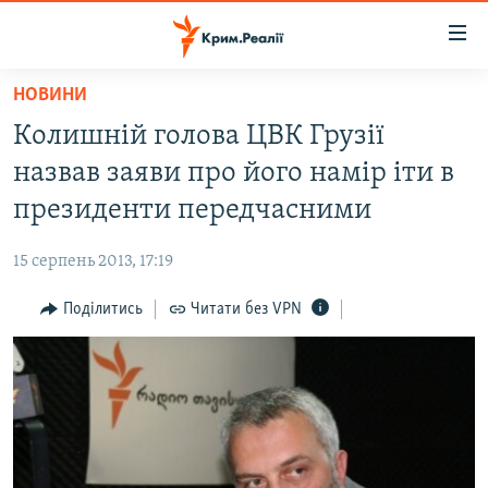
Доступність
посилання
Перейти
НОВИНИ
до
НОВИНИ
Колишній голова ЦВК Грузії
основного
ВОДА.КРИМ
матеріалу
назвав заяви про його намір іти в
ВІДЕО ТА ФОТО
Перейти
президенти передчасними
до
ПОЛІТИКА
основної
15 серпень 2013, 17:19
БЛОГИ
навігації
Перейти
Поділитись
Читати без VPN
ПОГЛЯД
до
ІНТЕРВ'Ю
пошуку
ВСЕ ЗА ДЕНЬ
СПЕЦПРОЕКТИ
ЯК ОБІЙТИ БЛОКУВАННЯ
ДЕПОРТАЦІЯ