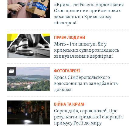
«Крим – не Росія»: маркетплейс
Ozon припинив прийом нових
замовлень на Кримському
півострові
ПРАВА ЛЮДИНИ
Мить – і ти шпигун. Як у
кримських судах розглядають
звинувачення в держзраді
ФОТОГАЛЕРЕЇ
Краса Сімферопольського
водосховища та занедбаність
довкола
ВІЙНА ТА КРИМ
Сорок днів, сорок ночей. Про
результати кримської операції з
примусу Росії до миру