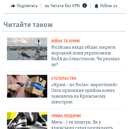
Поділитись
Читати без VPN
Follow us
Читайте також
ВІЙНА ТА КРИМ
Російська влада обіцяє закрити
морський шлях українським
БпЛА до Севастополя. Чи реально
це?
СУСПІЛЬСТВО
«Крим – не Росія»: маркетплейс
Ozon припинив прийом нових
замовлень на Кримському
півострові
ПРАВА ЛЮДИНИ
Мить – і ти шпигун. Як у
кримських судах розглядають