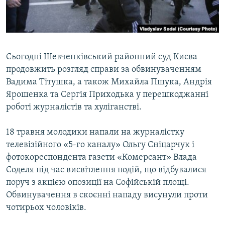
ВІДЕОУРОКИ «ELIFBE»
Русский
СВІДЧЕННЯ ОКУПАЦІЇ
Qırımtatar
УКРАЇНСЬКА ПРОБЛЕМА КРИМУ
Сьогодні Шевченківський районний суд Києва
ДОЛУЧАЙСЯ!
ІНФОГРАФІКА
продовжить розгляд справи за обвинуваченням
Вадима Тітушка, а також Михайла Пшука, Андрія
Ярошенка та Сергія Приходька у перешкоджанні
роботі журналістів та хуліганстві.
Усі сайти RFE/RL
18 травня молодики напали на журналістку
телевізійного «5-го каналу» Ольгу Сніцарчук і
фотокореспондента газети «Комерсант» Влада
Соделя під час висвітлення подій, що відбувалися
поруч з акцією опозиції на Софійській площі.
Обвинувачення в скоєнні нападу висунули проти
чотирьох чоловіків.