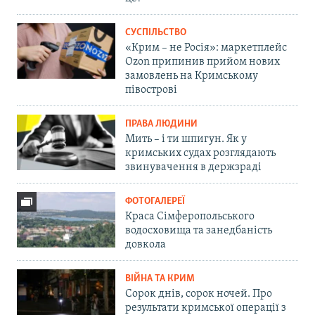
СУСПІЛЬСТВО
«Крим – не Росія»: маркетплейс
Ozon припинив прийом нових
замовлень на Кримському
півострові
ПРАВА ЛЮДИНИ
Мить – і ти шпигун. Як у
кримських судах розглядають
звинувачення в держзраді
ФОТОГАЛЕРЕЇ
Краса Сімферопольського
водосховища та занедбаність
довкола
ВІЙНА ТА КРИМ
Сорок днів, сорок ночей. Про
результати кримської операції з