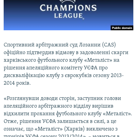
ВІДЕОУРОКИ «ELIFBE»
Русский
СВІДЧЕННЯ ОКУПАЦІЇ
Qırımtatar
УКРАЇНСЬКА ПРОБЛЕМА КРИМУ
ДОЛУЧАЙСЯ!
ІНФОГРАФІКА
Спортивний арбітражний суд Лозанни (CAS)
офіційно підтвердив відмову в задоволенні скарги
харківського футбольного клубу «Металіст» на
Усі сайти RFE/RL
рішення апеляційного комітету УЄФА про
дискваліфікацію клубу з єврокубків сезону 2013-
2014 років.
«Розглянувши доводи сторін, заступник голови
апеляційного арбітражного відділу вирішив
відхилити прохання футбольного клубу «Металіст».
Отже, рішення УЄФА залишається в силі, а це
означає, що «Металіст» (Харків) виключено з
турнірів УЄФА сезону 2013/2014», – мовиться в