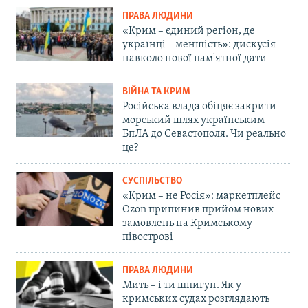
ПРАВА ЛЮДИНИ
«Крим – єдиний регіон, де
українці – меншість»: дискусія
навколо нової пам'ятної дати
ВІЙНА ТА КРИМ
Російська влада обіцяє закрити
морський шлях українським
БпЛА до Севастополя. Чи реально
це?
СУСПІЛЬСТВО
«Крим – не Росія»: маркетплейс
Ozon припинив прийом нових
замовлень на Кримському
півострові
ПРАВА ЛЮДИНИ
Мить – і ти шпигун. Як у
кримських судах розглядають