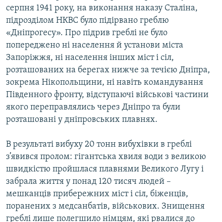
серпня 1941 року, на виконання наказу Сталіна,
підрозділом НКВС було підірвано греблю
«Дніпрогесу». Про підрив греблі не було
попереджено ні населення й установи міста
Запоріжжя, ні населення інших міст і сіл,
розташованих на берегах нижче за течією Дніпра,
зокрема Нікопольщини, ні навіть командування
Південного фронту, відступаючі військові частини
якого переправлялись через Дніпро та були
розташовані у дніпровських плавнях.
В результаті вибуху 20 тонн вибухівки в греблі
з’явився пролом: гігантська хвиля води з великою
швидкістю пройшлася плавнями Великого Лугу і
забрала життя у понад 120 тисяч людей –
мешканців прибережних міст і сіл, біженців,
поранених з медсанбатів, військових. Знищення
греблі лише полегшило німцям, які рвалися до