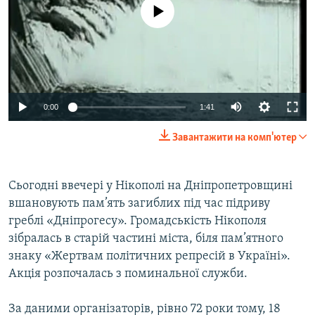
No media source currently available
ВІДЕОУРОКИ «ELIFBE»
Русский
СВІДЧЕННЯ ОКУПАЦІЇ
Qırımtatar
УКРАЇНСЬКА ПРОБЛЕМА КРИМУ
ДОЛУЧАЙСЯ!
ІНФОГРАФІКА
0:00
1:41
Завантажити на комп'ютер
Усі сайти RFE/RL
Сьогодні ввечері у Нікополі на Дніпропетровщині
вшановують пам’ять загиблих під час підриву
греблі «Дніпрогесу». Громадськість Нікополя
зібралась в старій частині міста, біля пам’ятного
знаку «Жертвам політичних репресій в Україні».
Акція розпочалась з поминальної служби.
За даними організаторів, рівно 72 роки тому, 18