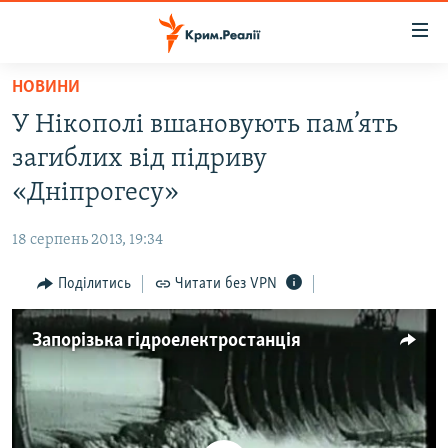
Доступність
посилання
Перейти
НОВИНИ
до
НОВИНИ
У Нікополі вшановують пам’ять
основного
ВОДА.КРИМ
матеріалу
загиблих від підриву
ВІДЕО ТА ФОТО
Перейти
«Дніпрогесу»
до
ПОЛІТИКА
основної
18 серпень 2013, 19:34
БЛОГИ
навігації
Перейти
Поділитись
Читати без VPN
ПОГЛЯД
до
ІНТЕРВ'Ю
пошуку
Запорізька гідроелектростанція
ВСЕ ЗА ДЕНЬ
СПЕЦПРОЕКТИ
ЯК ОБІЙТИ БЛОКУВАННЯ
ДЕПОРТАЦІЯ