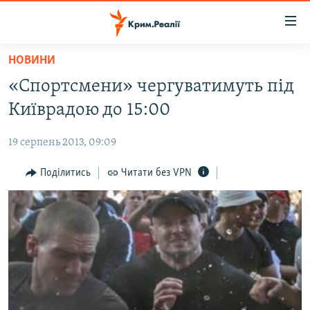
Доступність
посилання
Перейти
НОВИНИ
до
НОВИНИ
«Спортсмени» чергуватимуть під
основного
ВОДА.КРИМ
матеріалу
Київрадою до 15:00
ВІДЕО ТА ФОТО
Перейти
до
19 серпень 2013, 09:09
ПОЛІТИКА
основної
БЛОГИ
Поділитись
Читати без VPN
навігації
Перейти
ПОГЛЯД
до
ІНТЕРВ'Ю
пошуку
ВСЕ ЗА ДЕНЬ
СПЕЦПРОЕКТИ
ЯК ОБІЙТИ БЛОКУВАННЯ
ДЕПОРТАЦІЯ