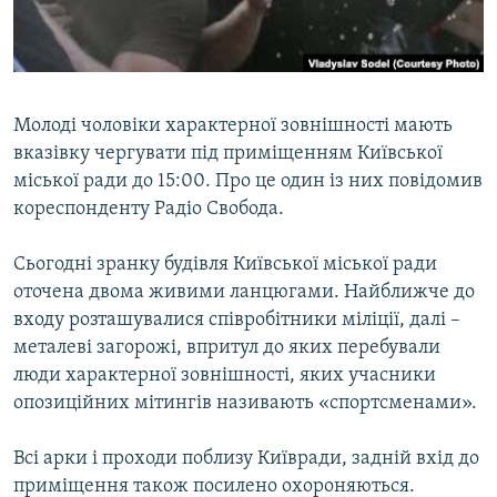
ВІДЕОУРОКИ «ELIFBE»
Русский
СВІДЧЕННЯ ОКУПАЦІЇ
Qırımtatar
УКРАЇНСЬКА ПРОБЛЕМА КРИМУ
Молоді чоловіки характерної зовнішності мають
ДОЛУЧАЙСЯ!
ІНФОГРАФІКА
вказівку чергувати під приміщенням Київської
міської ради до 15:00. Про це один із них повідомив
кореспонденту Радіо Свобода.
Усі сайти RFE/RL
Сьогодні зранку будівля Київської міської ради
оточена двома живими ланцюгами. Найближче до
входу розташувалися співробітники міліції, далі –
металеві загорожі, впритул до яких перебували
люди характерної зовнішності, яких учасники
опозиційних мітингів називають «спортсменами».
Всі арки і проходи поблизу Київради, задній вхід до
приміщення також посилено охороняються.