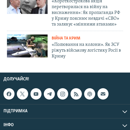
«Короткострокова акція
перетворилася на війну на
виснаження»: Як пропаганда РФ
у Криму пояснює невдачі «СВО»
та залякує «мінними атаками»
ВІЙНА ТА КРИМ
«Полювання на колони». Як ЗСУ
ріжуть військову логістику Росії в
Криму
ДОЛУЧАЙСЯ!
ПІДТРИМКА
ІНФО