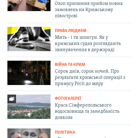
Ozon припинив прийом нових
замовлень на Кримському
півострові
ПРАВА ЛЮДИНИ
Мить – і ти шпигун. Як у
кримських судах розглядають
звинувачення в держзраді
ВІЙНА ТА КРИМ
Сорок днів, сорок ночей. Про
результати кримської операції з
примусу Росії до миру
ФОТОГАЛЕРЕЇ
Краса Сімферопольського
водосховища та занедбаність
довкола
ПОЛІТИКА