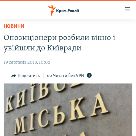
Доступність
посилання
Перейти
НОВИНИ
до
НОВИНИ
Опозиціонери розбили вікно і
основного
ВОДА.КРИМ
матеріалу
увійшли до Київради
ВІДЕО ТА ФОТО
Перейти
до
19 серпень 2013, 10:03
ПОЛІТИКА
основної
БЛОГИ
Поділитись
Читати без VPN
навігації
Перейти
ПОГЛЯД
до
ІНТЕРВ'Ю
пошуку
ВСЕ ЗА ДЕНЬ
СПЕЦПРОЕКТИ
ЯК ОБІЙТИ БЛОКУВАННЯ
ДЕПОРТАЦІЯ