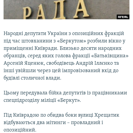
ВІДЕОУРОКИ «ELIFBE»
Русский
СВІДЧЕННЯ ОКУПАЦІЇ
Qırımtatar
УКРАЇНСЬКА ПРОБЛЕМА КРИМУ
Народні депутати України з опозиційних фракцій
ДОЛУЧАЙСЯ!
ІНФОГРАФІКА
під час штовханини з «Беркутом» розбили вікно у
приміщенні Київради. Близько десяти народних
обранців, серед яких голова фракції «Батьківщина»
Арсеній Яценюк, свободівець Андрій Іллєнко та
Усі сайти RFE/RL
інші увійшли через цей імпровізований вхід до
будівлі столичної влади.
Цьому передувала бійка депутатів із працівниками
спецпідрозділу міліції «Беркут».
Під Київрадою по обидва боки вулиці Хрещатик
відбуваються два мітинги – провладний і
опозиційний.