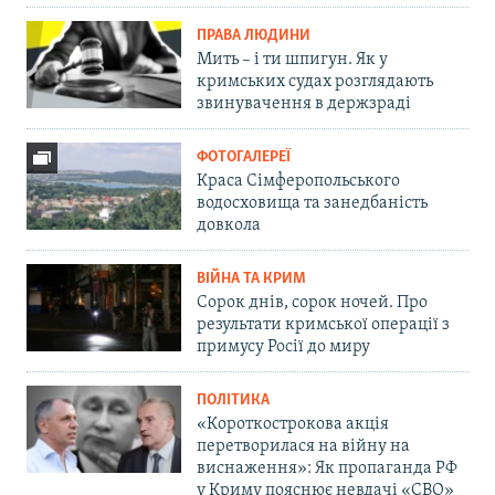
ПРАВА ЛЮДИНИ
Мить – і ти шпигун. Як у
кримських судах розглядають
звинувачення в держзраді
ФОТОГАЛЕРЕЇ
Краса Сімферопольського
водосховища та занедбаність
довкола
ВІЙНА ТА КРИМ
Сорок днів, сорок ночей. Про
результати кримської операції з
примусу Росії до миру
ПОЛІТИКА
«Короткострокова акція
перетворилася на війну на
виснаження»: Як пропаганда РФ
у Криму пояснює невдачі «СВО»