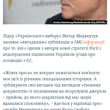
ВІДЕОУРОКИ «ELIFBE»
Русский
СВІДЧЕННЯ ОКУПАЦІЇ
Qırımtatar
УКРАЇНСЬКА ПРОБЛЕМА КРИМУ
ДОЛУЧАЙСЯ!
ІНФОГРАФІКА
Лідер «Українського вибору» Віктор Медведчук
називає «вигадками» публікацію в ЗМІ
інформації
про те, він є одним з авторів нової стратегії Росії з
Усі сайти RFE/RL
недопущення підписання Україною угоди про
асоціацію з ЄС.
«Жовта преса» не вперше намагається пов’язати
моє ім’я із різними скандальними історіями. А
публікувати свої вигадки під виглядом «таємних
документів» із посиланням на незрозумілі джерела
– прийом, до якого шарлатани від мас медіа
вдавалися споконвіку», – йдеться у відповіді прес-
служби Медведчука на запит Радіо Свобода.