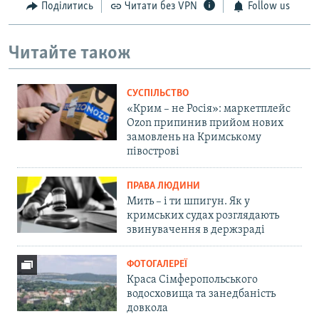
Поділитись
Читати без VPN
Follow us
Читайте також
СУСПІЛЬСТВО
«Крим – не Росія»: маркетплейс
Ozon припинив прийом нових
замовлень на Кримському
півострові
ПРАВА ЛЮДИНИ
Мить – і ти шпигун. Як у
кримських судах розглядають
звинувачення в держзраді
ФОТОГАЛЕРЕЇ
Краса Сімферопольського
водосховища та занедбаність
довкола