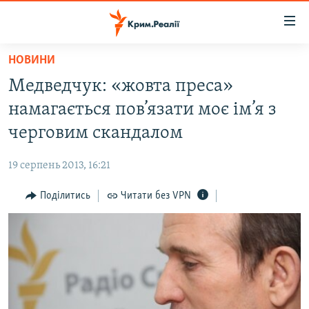
Доступність
посилання
Перейти
НОВИНИ
до
НОВИНИ
Медведчук: «жовта преса»
основного
ВОДА.КРИМ
матеріалу
намагається пов’язати моє ім’я з
ВІДЕО ТА ФОТО
Перейти
черговим скандалом
до
ПОЛІТИКА
основної
19 серпень 2013, 16:21
БЛОГИ
навігації
Перейти
Поділитись
Читати без VPN
ПОГЛЯД
до
ІНТЕРВ'Ю
пошуку
ВСЕ ЗА ДЕНЬ
СПЕЦПРОЕКТИ
ЯК ОБІЙТИ БЛОКУВАННЯ
ДЕПОРТАЦІЯ