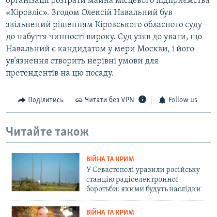
організації розтрати майна місцевого підприємства
«Кіровліс». Згодом Олексій Навальний був
звільнений рішенням Кіровського обласного суду –
до набуття чинності вироку. Суд узяв до уваги, що
Навальний є кандидатом у мери Москви, і його
ув’язнення створить нерівні умови для
претендентів на цю посаду.
Поділитись
Читати без VPN
Follow us
Читайте також
ВІЙНА ТА КРИМ
У Севастополі уразили російську
станцію радіоелектронної
боротьби: якими будуть наслідки
ВІЙНА ТА КРИМ