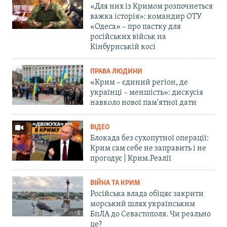
«Для них із Кримом розпочнеться
важка історія»: командир ОТУ
«Одеса» – про пастку для
російських військ на
Кінбурнській косі
ПРАВА ЛЮДИНИ
«Крим – єдиний регіон, де
українці – меншість»: дискусія
навколо нової пам'ятної дати
ВІДЕО
Блокада без сухопутної операції:
Крим сам себе не заправить і не
прогодує | Крим.Реалії
ВІЙНА ТА КРИМ
Російська влада обіцяє закрити
морський шлях українським
БпЛА до Севастополя. Чи реально
це?