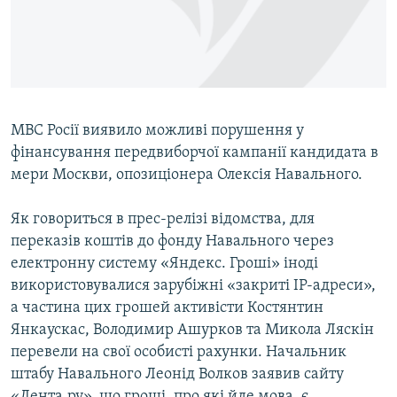
ВІДЕОУРОКИ «ELIFBE»
Русский
СВІДЧЕННЯ ОКУПАЦІЇ
Qırımtatar
УКРАЇНСЬКА ПРОБЛЕМА КРИМУ
ДОЛУЧАЙСЯ!
ІНФОГРАФІКА
МВС Росії виявило можливі порушення у
фінансування передвиборчої кампанії кандидата в
мери Москви, опозиціонера Олексія Навального.
Усі сайти RFE/RL
Як говориться в прес-релізі відомства, для
переказів коштів до фонду Навального через
електронну систему «Яндекс. Гроші» іноді
використовувалися зарубіжні «закриті IP-адреси»,
а частина цих грошей активісти Костянтин
Янкаускас, Володимир Ашурков та Микола Ляскін
перевели на свої особисті рахунки. Начальник
штабу Навального Леонід Волков заявив сайту
«Лента.ру», що гроші, про які йде мова, є