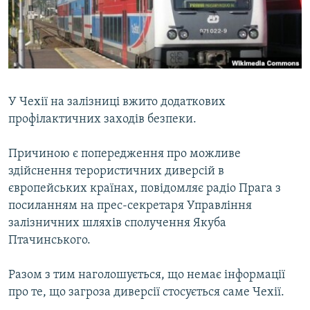
ВІДЕОУРОКИ «ELIFBE»
Русский
СВІДЧЕННЯ ОКУПАЦІЇ
Qırımtatar
УКРАЇНСЬКА ПРОБЛЕМА КРИМУ
ДОЛУЧАЙСЯ!
ІНФОГРАФІКА
У Чехії на залізниці вжито додаткових
профілактичних заходів безпеки.
Усі сайти RFE/RL
Причиною є попередження про можливе
здійснення терористичних диверсій в
європейських країнах, повідомляє радіо Прага з
посиланням на прес-секретаря Управління
залізничних шляхів сполучення Якуба
Птачинського.
Разом з тим наголошується, що немає інформації
про те, що загроза диверсії стосується саме Чехії.