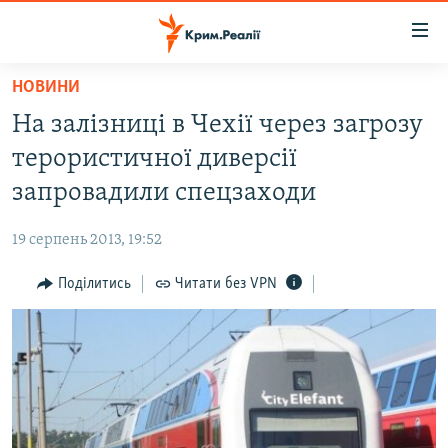
Доступність
посилання
Перейти
НОВИНИ
до
НОВИНИ
На залізниці в Чехії через загрозу
основного
ВОДА.КРИМ
матеріалу
терористичної диверсії
ВІДЕО ТА ФОТО
Перейти
запровадили спецзаходи
до
ПОЛІТИКА
основної
19 серпень 2013, 19:52
БЛОГИ
навігації
Перейти
Поділитись
Читати без VPN
ПОГЛЯД
до
ІНТЕРВ'Ю
пошуку
ВСЕ ЗА ДЕНЬ
СПЕЦПРОЕКТИ
ЯК ОБІЙТИ БЛОКУВАННЯ
ДЕПОРТАЦІЯ