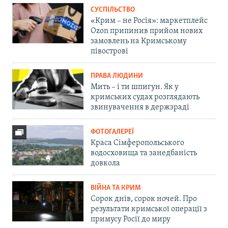
СУСПІЛЬСТВО
«Крим – не Росія»: маркетплейс
Ozon припинив прийом нових
замовлень на Кримському
півострові
ПРАВА ЛЮДИНИ
Мить – і ти шпигун. Як у
кримських судах розглядають
звинувачення в держзраді
ФОТОГАЛЕРЕЇ
Краса Сімферопольського
водосховища та занедбаність
довкола
ВІЙНА ТА КРИМ
Сорок днів, сорок ночей. Про
результати кримської операції з
примусу Росії до миру