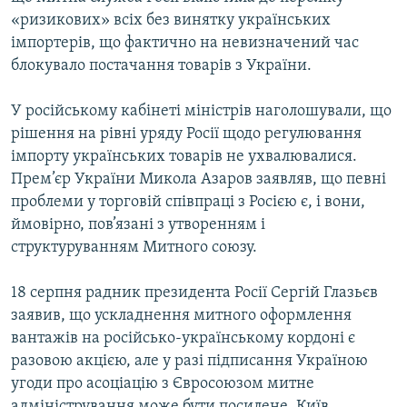
«ризикових» всіх без винятку українських
імпортерів, що фактично на невизначений час
блокувало постачання товарів з України.
У російському кабінеті міністрів наголошували, що
рішення на рівні уряду Росії щодо регулювання
імпорту українських товарів не ухвалювалися.
Прем’єр України Микола Азаров заявляв, що певні
проблеми у торговій співпраці з Росією є, і вони,
ймовірно, пов’язані з утворенням і
структуруванням Митного союзу.
18 серпня радник президента Росії Сергій Глазьєв
заявив, що ускладнення митного оформлення
вантажів на російсько-українському кордоні є
разовою акцією, але у разі підписання Україною
угоди про асоціацію з Євросоюзом митне
адміністрування може бути посилене. Київ