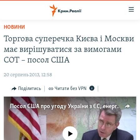
Доступність
посилання
Перейти
НОВИНИ
до
НОВИНИ
Торгова суперечка Києва і Москви
основного
ВОДА.КРИМ
матеріалу
має вирішуватися за вимогами
ВІДЕО ТА ФОТО
Перейти
СОТ – посол США
до
ПОЛІТИКА
основної
20 серпень 2013, 12:58
БЛОГИ
навігації
Перейти
Поділитись
Читати без VPN
ПОГЛЯД
до
ІНТЕРВ'Ю
пошуку
Посол США про угоду України з ЄС, енергетику та ЛГБТ
ВСЕ ЗА ДЕНЬ
СПЕЦПРОЕКТИ
No media source currently available
ЯК ОБІЙТИ БЛОКУВАННЯ
ДЕПОРТАЦІЯ