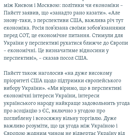
між Києвом і Москвою: політики чи економіки –
Пайєтт заявив, що «занадто рано казати». «Але
знову-таки, з перспективи США, важлива річ тут
економіка. Росія пов’язана своїми зобов’язаннями
перед СОТ, це економічне питання. Стимули для
України у перспективі рухатися ближче до Європи
– економічні. Це визначатиме відносини у
перспективі», – сказав посол США.
Пайєтт також наголосив «на дуже високому
пріоритеті США щодо підтримки європейського
вибору України». «Ми віримо, що в перспективі
економічні інтереси України, інтереси
українського народу найкраще задовольнить угода
про асоціацію з ЄС, включно з угодою про
поглиблену і всеосяжну вільну торгівлю. Дуже
важливо розуміти, що ця угода між Україною і
Європою жодним чином не відвертає Україну від