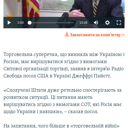
ВІДЕОУРОКИ «ELIFBE»
Русский
СВІДЧЕННЯ ОКУПАЦІЇ
Qırımtatar
0:00
13:28
УКРАЇНСЬКА ПРОБЛЕМА КРИМУ
Завантажити на комп'ютер
ДОЛУЧАЙСЯ!
ІНФОГРАФІКА
Торговельна суперечка, що виникла між Україною і
Росією, має вирішуватися згідно з вимогами
Усі сайти RFE/RL
Світової організації торгівлі, заявив в інтерв’ю Радіо
Свобода посол США в Україні Джеффрі Пайєтт.
«Сполучені Штати дуже ретельно спостерігають за
розвитком ситуації. Ці питання мають
вирішуватись згідно з вимогами СОТ, які Росія має
щодо України і навпаки», – сказав посол.
На запитання, чого більше в «торговельній війні»