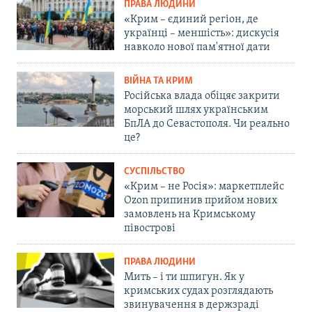
ПРАВА ЛЮДИНИ
«Крим – єдиний регіон, де
українці – меншість»: дискусія
навколо нової пам'ятної дати
ВІЙНА ТА КРИМ
Російська влада обіцяє закрити
морський шлях українським
БпЛА до Севастополя. Чи реально
це?
СУСПІЛЬСТВО
«Крим – не Росія»: маркетплейс
Ozon припинив прийом нових
замовлень на Кримському
півострові
ПРАВА ЛЮДИНИ
Мить – і ти шпигун. Як у
кримських судах розглядають
звинувачення в держзраді