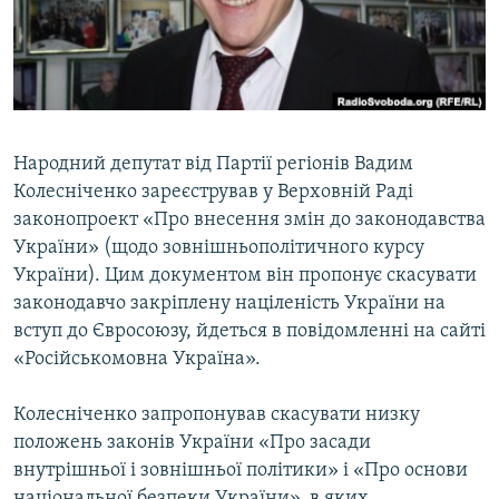
ВІДЕОУРОКИ «ELIFBE»
Русский
СВІДЧЕННЯ ОКУПАЦІЇ
Qırımtatar
УКРАЇНСЬКА ПРОБЛЕМА КРИМУ
ДОЛУЧАЙСЯ!
ІНФОГРАФІКА
Народний депутат від Партії регіонів Вадим
Колесніченко зареєстрував у Верховній Раді
законопроект «Про внесення змін до законодавства
Усі сайти RFE/RL
України» (щодо зовнішньополітичного курсу
України). Цим документом він пропонує скасувати
законодавчо закріплену націленість України на
вступ до Євросоюзу, йдеться в повідомленні на сайті
«Російськомовна Україна».
Колесніченко запропонував скасувати низку
положень законів України «Про засади
внутрішньої і зовнішньої політики» і «Про основи
національної безпеки України», в яких