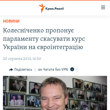
Доступність
посилання
Перейти
НОВИНИ
до
НОВИНИ
Колесніченко пропонує
основного
ВОДА.КРИМ
матеріалу
парламенту скасувати курс
ВІДЕО ТА ФОТО
Перейти
України на євроінтеграцію
до
ПОЛІТИКА
основної
20 серпень 2013, 16:50
БЛОГИ
навігації
Перейти
Поділитись
Читати без VPN
ПОГЛЯД
до
ІНТЕРВ'Ю
пошуку
ВСЕ ЗА ДЕНЬ
СПЕЦПРОЕКТИ
ЯК ОБІЙТИ БЛОКУВАННЯ
ДЕПОРТАЦІЯ