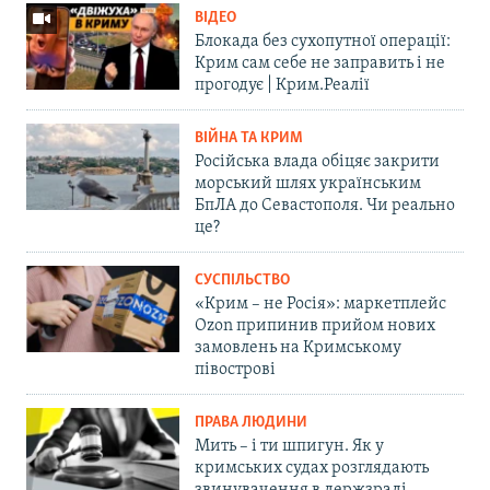
ВІДЕО
Блокада без сухопутної операції:
Крим сам себе не заправить і не
прогодує | Крим.Реалії
ВІЙНА ТА КРИМ
Російська влада обіцяє закрити
морський шлях українським
БпЛА до Севастополя. Чи реально
це?
СУСПІЛЬСТВО
«Крим – не Росія»: маркетплейс
Ozon припинив прийом нових
замовлень на Кримському
півострові
ПРАВА ЛЮДИНИ
Мить – і ти шпигун. Як у
кримських судах розглядають