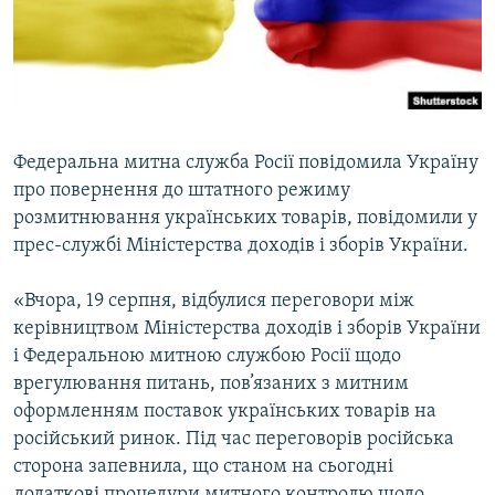
ВІДЕОУРОКИ «ELIFBE»
Русский
СВІДЧЕННЯ ОКУПАЦІЇ
Qırımtatar
УКРАЇНСЬКА ПРОБЛЕМА КРИМУ
ДОЛУЧАЙСЯ!
ІНФОГРАФІКА
Федеральна митна служба Росії повідомила Україну
про повернення до штатного режиму
розмитнювання українських товарів, повідомили у
Усі сайти RFE/RL
прес-службі Міністерства доходів і зборів України.
«Вчора, 19 серпня, відбулися переговори між
керівництвом Міністерства доходів і зборів України
і Федеральною митною службою Росії щодо
врегулювання питань, пов’язаних з митним
оформленням поставок українських товарів на
російський ринок. Під час переговорів російська
сторона запевнила, що станом на сьогодні
додаткові процедури митного контролю щодо