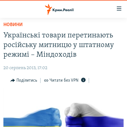
Доступність
посилання
Перейти
НОВИНИ
до
НОВИНИ
Українські товари перетинають
основного
ВОДА.КРИМ
матеріалу
російську митницю у штатному
ВІДЕО ТА ФОТО
Перейти
режимі – Міндоходів
до
ПОЛІТИКА
основної
20 серпень 2013, 17:02
БЛОГИ
навігації
Перейти
Поділитись
Читати без VPN
ПОГЛЯД
до
ІНТЕРВ'Ю
пошуку
ВСЕ ЗА ДЕНЬ
СПЕЦПРОЕКТИ
ЯК ОБІЙТИ БЛОКУВАННЯ
ДЕПОРТАЦІЯ