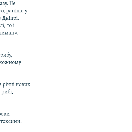
азу. Це
о, раніше у
в Дніпрі,
, то і
лиман», –
рибу,
 кожному
 річці нових
 рибі,
роки
 токсини.