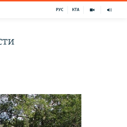
РУС
КТА
сти