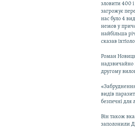
зловити 400 і
загрожує пере
нас було 4 ви
немов у причо
найбільша річ
сказав іхтіоло
Роман Новиць
надзвичайно 
другому вилов
«Забруднення 
видів паразит
безпечні для 
Він також вка
заполонили Д