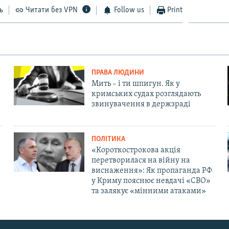
ь
Читати без VPN
Follow us
Print
ПРАВА ЛЮДИНИ
Мить – і ти шпигун. Як у
кримських судах розглядають
звинувачення в держзраді
ПОЛІТИКА
«Короткострокова акція
перетворилася на війну на
виснаження»: Як пропаганда РФ
у Криму пояснює невдачі «СВО»
та залякує «мінними атаками»