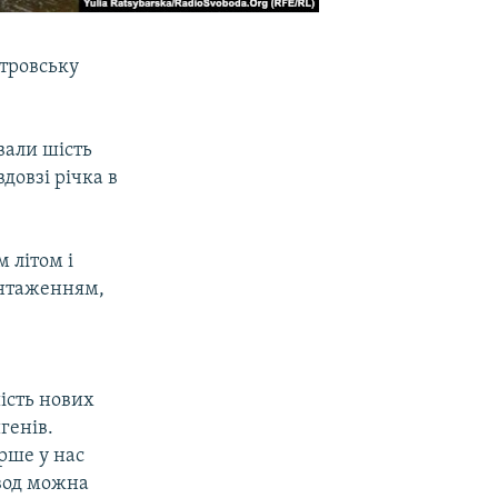
етровську
вали шість
довзі річка в
 літом і
антаженням,
шість нових
генів.
рше у нас
 вод можна