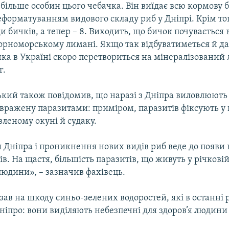
 більше особин цього чебачка. Він виїдає всю кормову б
форматуванням видового складу риб у Дніпрі. Крім тог
ди бичків, а тепер – 8. Виходить, що бичок почувається 
рноморському лимані. Якщо так відбуватиметься й далі
ка в Україні скоро перетвориться на мінералізований 
г.
кий також повідомив, що наразі з Дніпра виловлюють 
вражену паразитами: приміром, паразитів фіксують у
леному окуні й судаку.
Дніпра і проникнення нових видів риб веде до появи в
ів. На щастя, більшість паразитів, що живуть у річковій
людини», – зазначив фахівець.
зав на шкоду синьо-зелених водоростей, які в останні 
ніпро: вони виділяють небезпечні для здоров’я людини