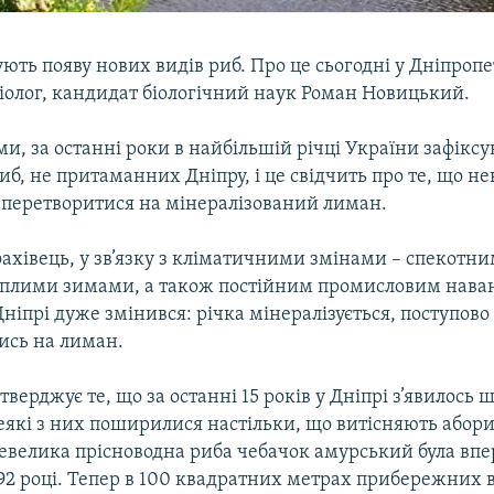
ують появу нових видів риб. Про це сьогодні у Дніпроп
тіолог, кандидат біологічний наук Роман Новицький.
ми, за останні роки в найбільшій річці України зафіксу
иб, не притаманних Дніпру, і це свідчить про те, що нев
 перетворитися на мінералізований лиман.
ахівець, у зв’язку з кліматичними змінами – спекотним
плими зимами, а також постійним промисловим нав
Дніпрі дуже змінився: річка мінералізується, поступово
сь на лиман.
тверджує те, що за останні 15 років у Дніпрі з’явилось 
деякі з них поширилися настільки, що витісняють абори
евелика прісноводна риба чебачок амурський була впе
992 році. Тепер в 100 квадратних метрах прибережних