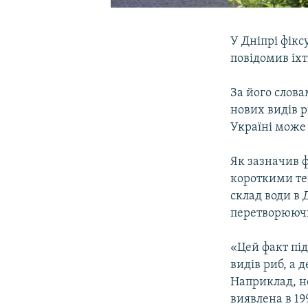
У Дніпрі фікс
повідомив іх
За його слова
нових видів р
Україні може
Як зазначив ф
короткими те
склад води в 
перетворюючи
«Цей факт під
видів риб, а 
Наприклад, н
виявлена в 1