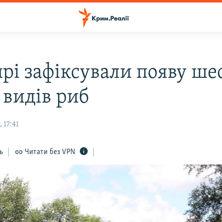
прі зафіксували появу ше
 видів риб
 17:41
ь
Читати без VPN