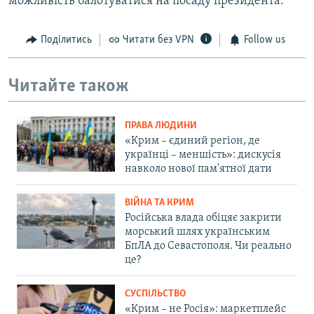
можливість балотуватися на посаду президента.
Поділитись
Читати без VPN
Follow us
Читайте також
ПРАВА ЛЮДИНИ
«Крим – єдиний регіон, де
українці – меншість»: дискусія
навколо нової пам'ятної дати
ВІЙНА ТА КРИМ
Російська влада обіцяє закрити
морський шлях українським
БпЛА до Севастополя. Чи реально
це?
СУСПІЛЬСТВО
«Крим – не Росія»: маркетплейс