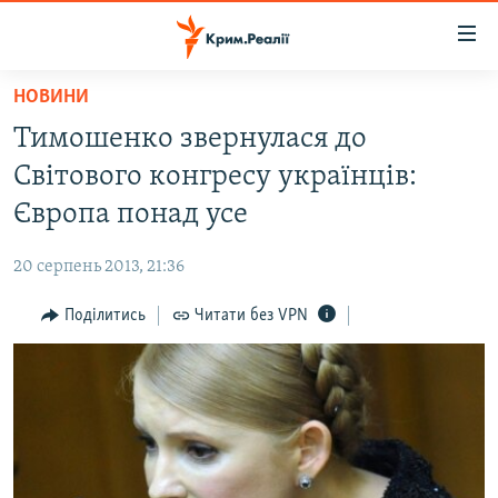
Доступність
посилання
Перейти
НОВИНИ
до
НОВИНИ
Тимошенко звернулася до
основного
ВОДА.КРИМ
матеріалу
Світового конгресу українців:
ВІДЕО ТА ФОТО
Перейти
Європа понад усе
до
ПОЛІТИКА
основної
20 серпень 2013, 21:36
БЛОГИ
навігації
Перейти
Поділитись
Читати без VPN
ПОГЛЯД
до
ІНТЕРВ'Ю
пошуку
ВСЕ ЗА ДЕНЬ
СПЕЦПРОЕКТИ
ЯК ОБІЙТИ БЛОКУВАННЯ
ДЕПОРТАЦІЯ