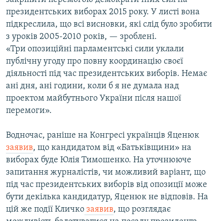
президентських виборах 2015 року. У листі вона
підкреслила, що всі висновки, які слід було зробити
з уроків 2005-2010 років, — зроблені.
«Три опозиційні парламентські сили уклали
публічну угоду про повну координацію своєї
діяльності під час президентських виборів. Немає
ані дня, ані години, коли б я не думала над
проектом майбутнього України після нашої
перемоги».
Водночас, раніше на Конгресі українців Яценюк
заявив
, що кандидатом від «Батьківщини» на
виборах буде Юлія Тимошенко. На уточнююче
запитання журналістів, чи можливий варіант, що
під час президентських виборів від опозиції може
бути декілька кандидатур, Яценюк не відповів. На
цій же події Кличко
заявив
, що розглядає