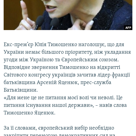
ВІДЕОУРОКИ «ELIFBE»
Русский
СВІДЧЕННЯ ОКУПАЦІЇ
Qırımtatar
УКРАЇНСЬКА ПРОБЛЕМА КРИМУ
ДОЛУЧАЙСЯ!
ІНФОГРАФІКА
Екс-прем’єр Юлія Тимошенко наголошує, що для
України немає більшого пріоритету, ніж укладання
угоди між Україною та Європейським союзом.
Усі сайти RFE/RL
Відповідне звернення Тимошенко на відкритті
Світового конгресу українців зачитав лідер фракції
батьківщина Арсеній Яценюк, прес-служба
Батьківщини.
«Для мене це не питання моєї волі чи неволі. Це
питання існування нашої держави», – навів слова
Тимошенко Яценюк.
За її словами, європейський вибір необхідно
закріпити перемогою демократичних сил на