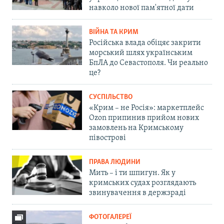
навколо нової пам'ятної дати
ВІЙНА ТА КРИМ
Російська влада обіцяє закрити
морський шлях українським
БпЛА до Севастополя. Чи реально
це?
СУСПІЛЬСТВО
«Крим – не Росія»: маркетплейс
Ozon припинив прийом нових
замовлень на Кримському
півострові
ПРАВА ЛЮДИНИ
Мить – і ти шпигун. Як у
кримських судах розглядають
звинувачення в держзраді
ФОТОГАЛЕРЕЇ