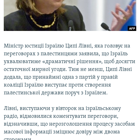
ВІДЕОУРОКИ «ELIFBE»
Русский
СВІДЧЕННЯ ОКУПАЦІЇ
Qırımtatar
УКРАЇНСЬКА ПРОБЛЕМА КРИМУ
ДОЛУЧАЙСЯ!
ІНФОГРАФІКА
Міністр юстиції Ізраїлю Ципі Лівні, яка головує на
переговорах з палестинцями заявила, що Ізраїль
ухвалюватиме «драматичні рішення», щоб досягти
Усі сайти RFE/RL
остаточної мирної угоди. Тим не менш, Ципі Лівні
додала, що принаймні одна з партій у правій
коаліції Ізраїлю виступає проти створення
палестинської держави поруч з Ізраїлем.
Лівні, виступаючи у вівторок на ізраїльському
радіо, відмовилися коментувати переговори,
відзначивши, що нерозголошення процесу засобам
масової інформації зміцнює довіру між двома
сторонами.