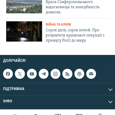
Краса Сімферопольського
водосховища та занедбаність
довкола
ВІЙНА ТА КРИМ
Сорок днів, сорок ночей. Про
результати кримської операції з
примусу Росії до миру
ДОЛУЧАЙСЯ!
ПІДТРИМКА
ІНФО
© Крим.Реалії, 2026 | Усі права застережено.