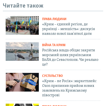
Читайте також
ПРАВА ЛЮДИНИ
«Крим – єдиний регіон, де
українці – меншість»: дискусія
навколо нової пам'ятної дати
ВІЙНА ТА КРИМ
Російська влада обіцяє закрити
морський шлях українським
БпЛА до Севастополя. Чи реально
це?
СУСПІЛЬСТВО
«Крим – не Росія»: маркетплейс
Ozon припинив прийом нових
замовлень на Кримському
півострові