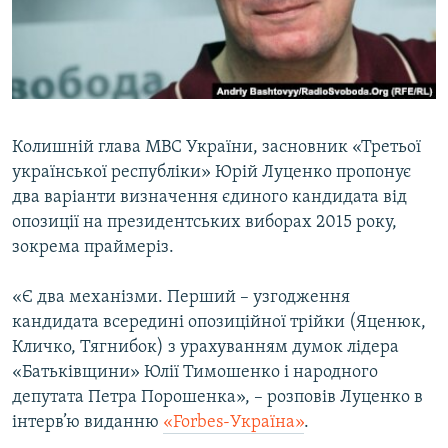
ВІДЕОУРОКИ «ELIFBE»
Русский
СВІДЧЕННЯ ОКУПАЦІЇ
Qırımtatar
УКРАЇНСЬКА ПРОБЛЕМА КРИМУ
ДОЛУЧАЙСЯ!
ІНФОГРАФІКА
Колишній глава МВС України, засновник «Третьої
української республіки» Юрій Луценко пропонує
два варіанти визначення єдиного кандидата від
Усі сайти RFE/RL
опозиції на президентських виборах 2015 року,
зокрема праймеріз.
«Є два механізми. Перший – узгодження
кандидата всередині опозиційної трійки (Яценюк,
Кличко, Тягнибок) з урахуванням думок лідера
«Батьківщини» Юлії Тимошенко і народного
депутата Петра Порошенка», – розповів Луценко в
інтерв’ю виданню
«Forbes-Україна»
.