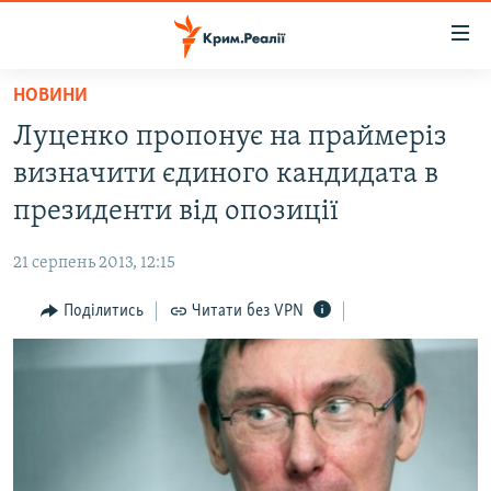
Доступність
посилання
Перейти
НОВИНИ
до
НОВИНИ
Луценко пропонує на праймеріз
основного
ВОДА.КРИМ
матеріалу
визначити єдиного кандидата в
ВІДЕО ТА ФОТО
Перейти
президенти від опозиції
до
ПОЛІТИКА
основної
21 серпень 2013, 12:15
БЛОГИ
навігації
Перейти
Поділитись
Читати без VPN
ПОГЛЯД
до
ІНТЕРВ'Ю
пошуку
ВСЕ ЗА ДЕНЬ
СПЕЦПРОЕКТИ
ЯК ОБІЙТИ БЛОКУВАННЯ
ДЕПОРТАЦІЯ