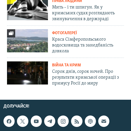
ПРАВА ЛЮДИНИ
Мить – і ти шпигун. Як у
кримських судах розглядають
звинувачення в держзраді
ФОТОГАЛЕРЕЇ
Краса Сімферопольського
водосховища та занедбаність
довкола
ВІЙНА ТА КРИМ
Сорок днів, сорок ночей. Про
результати кримської операції з
примусу Росії до миру
ДОЛУЧАЙСЯ!