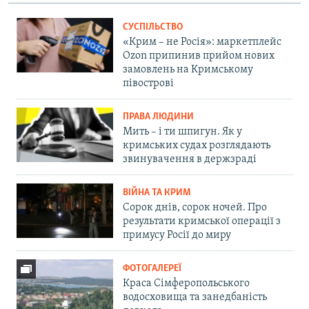
СУСПІЛЬСТВО
«Крим – не Росія»: маркетплейс
Ozon припинив прийом нових
замовлень на Кримському
півострові
ПРАВА ЛЮДИНИ
Мить – і ти шпигун. Як у
кримських судах розглядають
звинувачення в держзраді
ВІЙНА ТА КРИМ
Сорок днів, сорок ночей. Про
результати кримської операції з
примусу Росії до миру
ФОТОГАЛЕРЕЇ
Краса Сімферопольського
водосховища та занедбаність