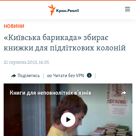
Доступність
посилання
Перейти
НОВИНИ
до
НОВИНИ
«Київська барикада» збирає
основного
ВОДА.КРИМ
матеріалу
книжки для підліткових колоній
ВІДЕО ТА ФОТО
Перейти
до
21 серпень 2013, 16:35
ПОЛІТИКА
основної
БЛОГИ
Поділитись
Читати без VPN
навігації
Перейти
ПОГЛЯД
до
Книги для неповнолітніх в’язнів
ІНТЕРВ'Ю
пошуку
ВСЕ ЗА ДЕНЬ
СПЕЦПРОЕКТИ
No media source currently available
ЯК ОБІЙТИ БЛОКУВАННЯ
ДЕПОРТАЦІЯ