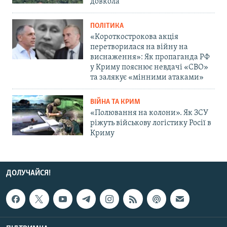
довкола
ПОЛІТИКА
«Короткострокова акція
перетворилася на війну на
виснаження»: Як пропаганда РФ
у Криму пояснює невдачі «СВО»
та залякує «мінними атаками»
ВІЙНА ТА КРИМ
«Полювання на колони». Як ЗСУ
ріжуть військову логістику Росії в
Криму
ДОЛУЧАЙСЯ!