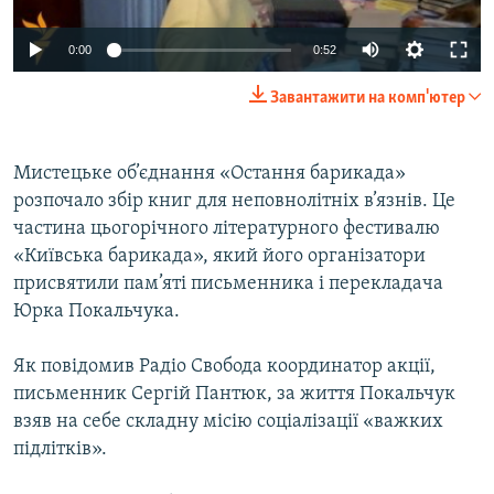
ВІДЕОУРОКИ «ELIFBE»
Русский
0:00
0:52
СВІДЧЕННЯ ОКУПАЦІЇ
Qırımtatar
Завантажити на комп'ютер
УКРАЇНСЬКА ПРОБЛЕМА КРИМУ
ДОЛУЧАЙСЯ!
ІНФОГРАФІКА
Мистецьке об’єднання «Остання барикада»
розпочало збір книг для неповнолітніх в’язнів. Це
частина цьогорічного літературного фестивалю
Усі сайти RFE/RL
«Київська барикада», який його організатори
присвятили пам’яті письменника і перекладача
Юрка Покальчука.
Як повідомив Радіо Свобода координатор акції,
письменник Сергій Пантюк, за життя Покальчук
взяв на себе складну місію соціалізації «важких
підлітків».