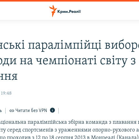
нські паралімпійці вибор
ди на чемпіонаті світу з
ння
 19:48
ь
Читати без VPN
аціональна паралімпійська збірна команда з плавання 
іту серед спортсменів з ураженнями опорно-рухового а
що проходив з 12 по 18 серпня 2013 в Монреалі (Канада)