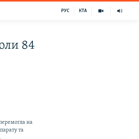
РУС
КТА
оли 84
перемогла на
парату та
.