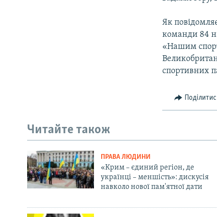
ВІДЕОУРОКИ «ELIFBE»
СВІДЧЕННЯ ОКУПАЦІЇ
Як повідомляє
команди 84 на
УКРАЇНСЬКА ПРОБЛЕМА КРИМУ
«Нашим спорт
ІНФОГРАФІКА
Великобритан
спортивних па
Поділитис
Читайте також
ПРАВА ЛЮДИНИ
«Крим – єдиний регіон, де
українці – меншість»: дискусія
навколо нової пам'ятної дати