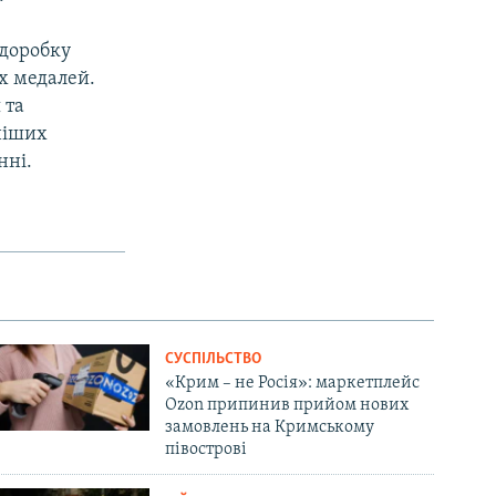
 доробку
их медалей.
 та
ніших
нні.
СУСПІЛЬСТВО
«Крим – не Росія»: маркетплейс
Ozon припинив прийом нових
замовлень на Кримському
півострові