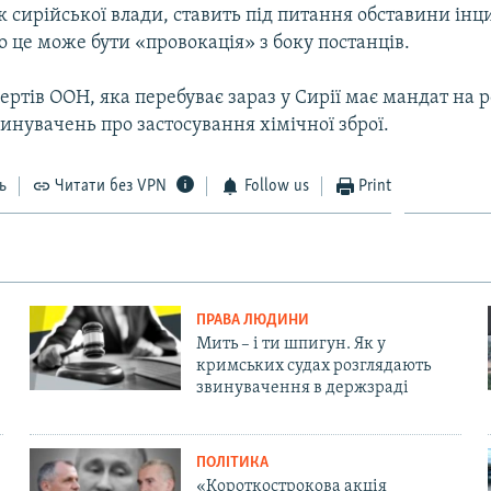
к сирійської влади, ставить під питання обставини інц
 це може бути «провокація» з боку постанців.
ртів ООН, яка перебуває зараз у Сирії має мандат на 
инувачень про застосування хімічної зброї.
ь
Читати без VPN
Follow us
Print
ПРАВА ЛЮДИНИ
Мить – і ти шпигун. Як у
кримських судах розглядають
звинувачення в держзраді
ПОЛІТИКА
«Короткострокова акція