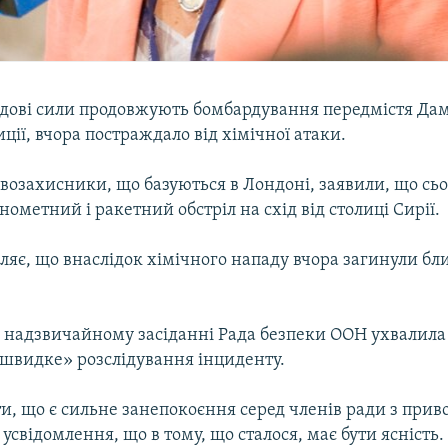
ядові сили продовжують бомбардування передмістя Дама
ції, вчора постраждало від хімічної атаки.
возахисники, що базуються в Лондоні, заявили, що сьо
нометний і ракетний обстріл на схід від столиці Сирії.
ляє, що внаслідок хімічного нападу вчора загинули бл
 надзвичайному засіданні Рада безпеки ООН ухвалила
 швидке» розслідування інциденту.
и, що є сильне занепокоєння серед членів ради з прив
 усвідомлення, що в тому, що сталося, має бути ясність.