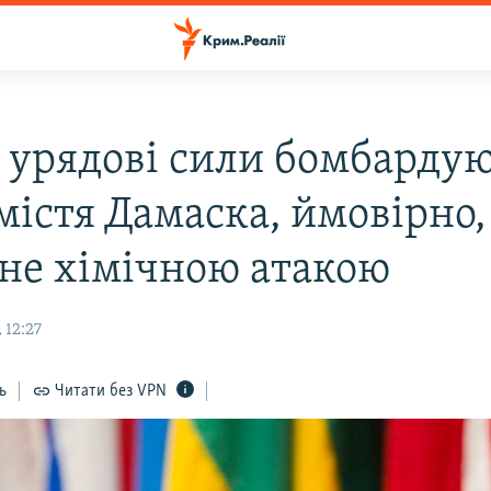
: урядові сили бомбарду
містя Дамаска, ймовірно,
не хімічною атакою
 12:27
ь
Читати без VPN