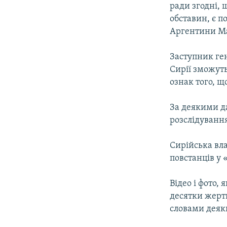
ради згодні, 
обставин, є 
Аргентини Ма
Заступник ге
Сирії зможуть
ознак того, щ
За деякими д
розслідуванн
Сирійська вла
повстанців у 
Відео і фото,
десятки жерт
словами деяки