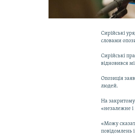
Сирійські ур
словами опози
Сирійські пра
відновився мі
Опозиція заяв
людей.
На закритому
«незалежне і
«Можу сказат
повідомлень і