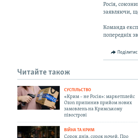
Росія, союзни
заявляючи, що
Команда експе
попередніх зв
Поділитис
Читайте також
СУСПІЛЬСТВО
«Крим – не Росія»: маркетплейс
Ozon припинив прийом нових
замовлень на Кримському
півострові
ВІЙНА ТА КРИМ
Сорок днів, сорок ночей. Про