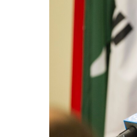
ВІДЕОУРОКИ «ELIFBE»
СВІДЧЕННЯ ОКУПАЦІЇ
УКРАЇНСЬКА ПРОБЛЕМА КРИМУ
ІНФОГРАФІКА