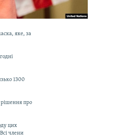
ска, яке, за
годні
изько 1300
 рішення про
оду цих
 Всі члени