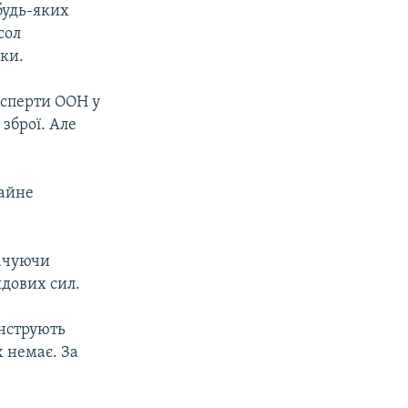
 будь-яких
сол
ки.
ксперти ООН у
зброї. Але
гайне
вачуючи
ядових сил.
онструють
 немає. За