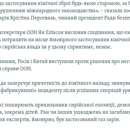
що застосування хімічної зброї будь-якою стороною, за
порушенням міжнародного законодавства», – сказала по
рія Крістіна Персеваль, чинний президент Ради безпе
нсекретаря ООН Ян Еліасон висловив сподівання, що е
 потрапити на місце ймовірного застосування хімічної 
о сирійська влада їм у цьому сприятиме, немає.
аними, Росія і Китай виступили проти рішення про не
я справи ООН.
да заперечує причетність до хімічного нападу, звину
«фабрикуванні» інциденту після успішних операцій ур
 які поширюють прихильники сирійської опозиції, дем
в, зокрема дітей. Ран чи інших ушкоджень на загиблих
х експертів, ймовірно, був застосований газ зарін.