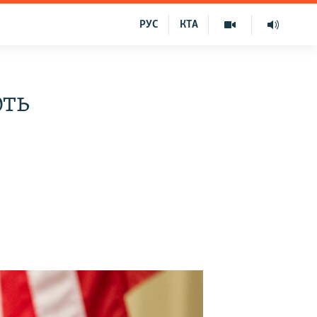
РУС
КТА
ють