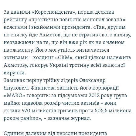
За даними «Кореспондента», перша десятка
рейтингу «практично повністю монополізована»
колегами і знайомими президента. «Так, другим
по списку йде Ахметов, що не втратив свого впливу,
незважаючи на те, що він вже рік як не є членом
парламенту. Його могутність визначається
активами – холдинг «СКМ», який цілком належить
Ахметову, генерує Україні третину всієї валютної
виручки.
Замикає першу трійку лідерів Олександр
Янукович. Фінансова звітність його корпорації
«МАКО» говорить: за підсумками 2012 року група
майже подвоїла розмір чистих активів – вони
склали 970 мільйонів гривень проти 505,5 мільйона
роком раніше», – зазначає журнал.
Єдиним далеким від персони президента