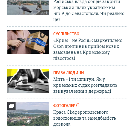
Російська влада обіцяє закрити
морський шлях українським
БпЛА до Севастополя. Чи реально
це?
СУСПІЛЬСТВО
«Крим – не Росія»: маркетплейс
Ozon припинив прийом нових
замовлень на Кримському
півострові
ПРАВА ЛЮДИНИ
Мить – і ти шпигун. Як у
кримських судах розглядають
звинувачення в держзраді
ФОТОГАЛЕРЕЇ
Краса Сімферопольського
водосховища та занедбаність
довкола