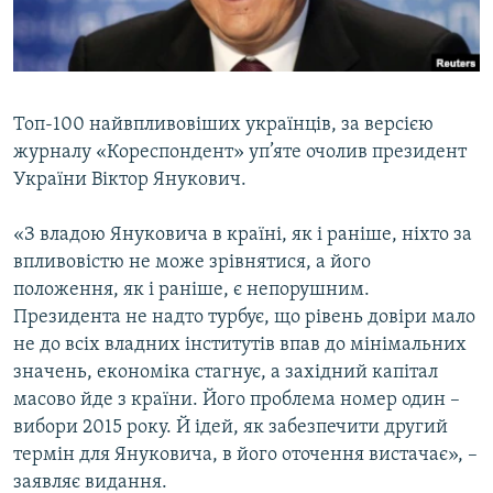
ВІДЕОУРОКИ «ELIFBE»
Русский
СВІДЧЕННЯ ОКУПАЦІЇ
Qırımtatar
УКРАЇНСЬКА ПРОБЛЕМА КРИМУ
Топ-100 найвпливовіших українців, за версією
ДОЛУЧАЙСЯ!
ІНФОГРАФІКА
журналу «Кореспондент» уп’яте очолив президент
України Віктор Янукович.
«З владою Януковича в країні, як і раніше, ніхто за
Усі сайти RFE/RL
впливовістю не може зрівнятися, а його
положення, як і раніше, є непорушним.
Президента не надто турбує, що рівень довіри мало
не до всіх владних інститутів впав до мінімальних
значень, економіка стагнує, а західний капітал
масово йде з країни. Його проблема номер один –
вибори 2015 року. Й ідей, як забезпечити другий
термін для Януковича, в його оточення вистачає», –
заявляє видання.