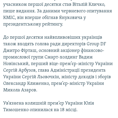
учасником першої десятки став Віталій Кличко,
пише видання. За даними червневого опитування
КМІС, він вперше обігнав Януковича у
президентському рейтингу.
До першої десятки найвпливовіших українців
також входять голова ради директорів Group DF
Дмитро Фірташ, основний акціонер фінансово-
промислової групи Смарт-холдинг Вадим
Новінський, перший віце-прем’єр-міністр України
Сергій Арбузов, глава Адміністрації президента
України Сергій Льовочкін, міністр доходів і зборів
Олександр Клименко, прем’єр-міністр України
Микола Азаров.
Ув’язнена колишній прем’єр України Юлія
Тимошенко опинилася на 18 місці.