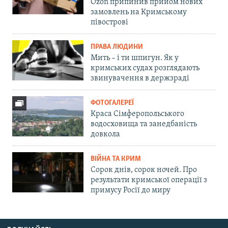
Ozon припинив прийом нових
замовлень на Кримському
півострові
ПРАВА ЛЮДИНИ
Мить – і ти шпигун. Як у
кримських судах розглядають
звинувачення в держзраді
ФОТОГАЛЕРЕЇ
Краса Сімферопольського
водосховища та занедбаність
довкола
ВІЙНА ТА КРИМ
Сорок днів, сорок ночей. Про
результати кримської операції з
примусу Росії до миру