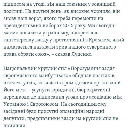
підписом на угоді, він наш союзник у зовнішній
політиці. На другий день, як висохне чорнило, він
знову наш ворог, якого треба перемогти на
президентських виборах 2015 року. Ми сьогодні
маємо посилити українську, підкреслюю –
гангстерську владу у протистоянні з Кремлем, який
намагається нав’язати зрив нашого суверенного
права обрати союз», – сказав Луценко.
Національний круглий стіл «Порозуміння задля
європейського майбутнього» об’єднав політиків,
інтелектуалів, активістів громадських організацій.
Його мета – усунути юридичні, бюрократичні
перешкоди до підписання угоди про асоціацію між
Україною і Євросоюзом. На сьогоднішньому
засіданні були присутні опозиційні народні
депутати, представники влади на круглий стіл не
прийшли.