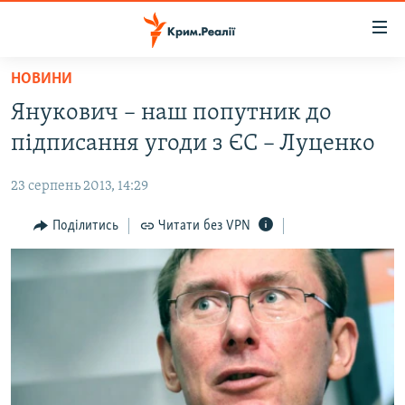
Доступність
посилання
Перейти
НОВИНИ
до
НОВИНИ
Янукович – наш попутник до
основного
ВОДА.КРИМ
матеріалу
підписання угоди з ЄС – Луценко
ВІДЕО ТА ФОТО
Перейти
до
23 серпень 2013, 14:29
ПОЛІТИКА
основної
БЛОГИ
Поділитись
Читати без VPN
навігації
Перейти
ПОГЛЯД
до
ІНТЕРВ'Ю
пошуку
ВСЕ ЗА ДЕНЬ
СПЕЦПРОЕКТИ
ЯК ОБІЙТИ БЛОКУВАННЯ
ДЕПОРТАЦІЯ