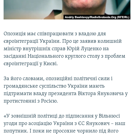
ВІДЕОУРОКИ «ELIFBE»
Русский
СВІДЧЕННЯ ОКУПАЦІЇ
Qırımtatar
УКРАЇНСЬКА ПРОБЛЕМА КРИМУ
Опозиція має співпрацювати з владою для
ДОЛУЧАЙСЯ!
ІНФОГРАФІКА
євроінтеграції України. Про це заявив колишній
міністр внутрішніх справ Юрій Луценко на
засіданні Національного круглого столу з проблем
євроінтеграції у Києві.
Усі сайти RFE/RL
За його словами, опозиційні політичні сили і
громадянське суспільство України мають
підтримати владу президента Віктора Януковича у
протистоянні з Росією.
«У зовнішній політиці до підписання у Вільнюсі
угоди про асоціацію України з ЄС Янукович – наш
попутник. І поки не просохне чорнило під його