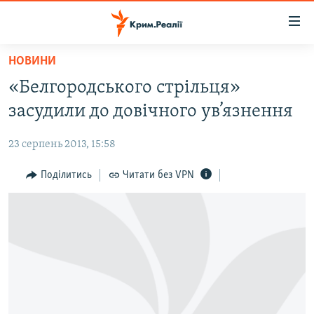
Доступність
посилання
Перейти
НОВИНИ
до
НОВИНИ
«Белгородського стрільця»
основного
ВОДА.КРИМ
матеріалу
засудили до довічного ув’язнення
ВІДЕО ТА ФОТО
Перейти
до
23 серпень 2013, 15:58
ПОЛІТИКА
основної
БЛОГИ
Поділитись
Читати без VPN
навігації
Перейти
ПОГЛЯД
до
ІНТЕРВ'Ю
пошуку
ВСЕ ЗА ДЕНЬ
СПЕЦПРОЕКТИ
ЯК ОБІЙТИ БЛОКУВАННЯ
ДЕПОРТАЦІЯ