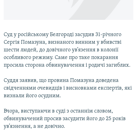
ВІДЕОУРОКИ «ELIFBE»
Русский
СВІДЧЕННЯ ОКУПАЦІЇ
Qırımtatar
УКРАЇНСЬКА ПРОБЛЕМА КРИМУ
Суд у російському Белгороді засудив 31-річного
ДОЛУЧАЙСЯ!
ІНФОГРАФІКА
Сергія Помазуна, визнаного винним у вбивстві
шести людей, до довічного ув’язення в колонії
особливого режиму. Саме про таке покарання
просила сторона обвинувачення і родичі загиблих.
Усі сайти RFE/RL
Суддя заявив, що провина Помазуна доведена
свідченнями очевидців і висновками експертів, які
визнали його осудним.
Вчора, виступаючи в суді з останнім словом,
обвинувачений просив засудити його до 25 років
ув’язнення, а не довічно.