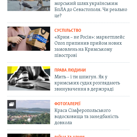
морський шлях українським
БпЛА до Севастополя. Чи реально
це?
СУСПІЛЬСТВО
«Крим – не Росія»: маркетплейс
Ozon припинив прийом нових
замовлень на Кримському
півострові
ПРАВА ЛЮДИНИ
Мить – і ти шпигун. Як у
кримських судах розглядають
звинувачення в держзраді
ФОТОГАЛЕРЕЇ
Краса Сімферопольського
водосховища та занедбаність
довкола