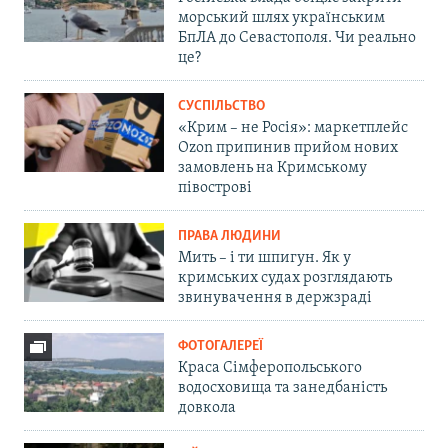
морський шлях українським
БпЛА до Севастополя. Чи реально
це?
СУСПІЛЬСТВО
«Крим – не Росія»: маркетплейс
Ozon припинив прийом нових
замовлень на Кримському
півострові
ПРАВА ЛЮДИНИ
Мить – і ти шпигун. Як у
кримських судах розглядають
звинувачення в держзраді
ФОТОГАЛЕРЕЇ
Краса Сімферопольського
водосховища та занедбаність
довкола