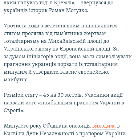
який панував тоді в Кремлі», – звернувся до
українців історик Роман Мотузко.
Урочиста хода з велетенським національним
стягом пролягла від пам’ятника жертвам
тоталітаризму на Михайлівській площі до
Українського дому на Європейській площі. За
задумом ініціаторів акції, вона мала символізувати
прагнення українців порвати із тоталітарним
минулим й утвердити власне європейське
майбутнє.
Розміри стягу – 45 на 30 метрів. Учасники акції
назвали його «найбільшим прапором України в
Європі».
Минулого року Об’єднана опозиція
виходила
в
Києві на День Незалежності з прапором України