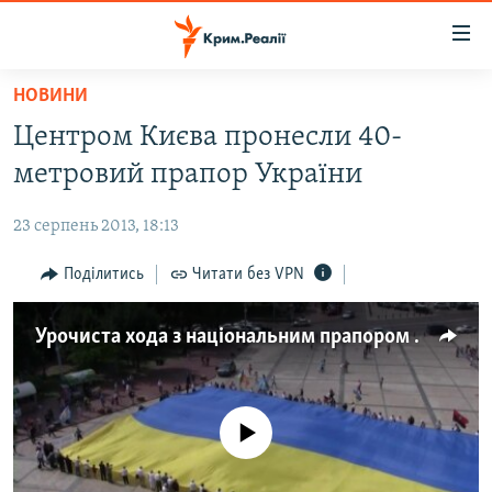
Доступність
посилання
Перейти
НОВИНИ
до
НОВИНИ
Центром Києва пронесли 40-
основного
ВОДА.КРИМ
матеріалу
метровий прапор України
ВІДЕО ТА ФОТО
Перейти
до
23 серпень 2013, 18:13
ПОЛІТИКА
основної
БЛОГИ
Поділитись
Читати без VPN
навігації
Перейти
ПОГЛЯД
до
Урочиста хода з національним прапором у Києві
ІНТЕРВ'Ю
пошуку
ВСЕ ЗА ДЕНЬ
СПЕЦПРОЕКТИ
No media source currently available
ЯК ОБІЙТИ БЛОКУВАННЯ
ДЕПОРТАЦІЯ