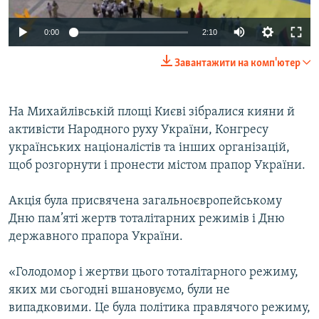
ВІДЕОУРОКИ «ELIFBE»
Русский
0:00
2:10
СВІДЧЕННЯ ОКУПАЦІЇ
Qırımtatar
Завантажити на комп'ютер
УКРАЇНСЬКА ПРОБЛЕМА КРИМУ
ДОЛУЧАЙСЯ!
ІНФОГРАФІКА
На Михайлівській площі Києві зібралися кияни й
активісти Народного руху України, Конгресу
українських націоналістів та інших організацій,
Усі сайти RFE/RL
щоб розгорнути і пронести містом прапор України.
Акція була присвячена загальноєвропейському
Дню пам’яті жертв тоталітарних режимів і Дню
державного прапора України.
«Голодомор і жертви цього тоталітарного режиму,
яких ми сьогодні вшановуємо, були не
випадковими. Це була політика правлячого режиму,